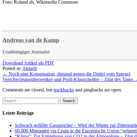
Foto: Roland zh, Wikimedia Commons
Andreas van de Kamp
Unabhängiger Journalist
Download Artikel als PDF
Posted in:
Aktuell
←
Noch eine Konspiration, diesmal gegen die Dödel vom Spiegel
Verschwörungstheoretiker und Profi-Klugscheißer – Zitat des Tages
Comments are closed, but
trackbacks
and pingbacks are open.
Letzte Beiträge
Schwach gefüllte Gasspeicher – Wird der Winter zur Zitterparti
60.000 Migranten via Ceuta in die Europäische Union “gelangt
“Klima”: Zur Entstehung von CO2 in der Atmosphäre – Zitat d