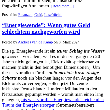
etlichen oft nur impliziten, nichtsdestotrotz
fragwürdigen Annahmen.
[Read more...]
Posted in:
Finanzen
,
Gold
,
Lesefrüchte
“Energiewende”: Wenn gutes Geld
schlechtem nachgeworfen wird
Posted by
Andreas van de Kamp
on
8. März 2024
Die sg. Energiewende ist ein
teurer Schlag ins Wasser
gewesen
– vor allem, weil es in den vergangenen 20
Jahren nicht gelungen ist, Elektrizität speicherbar zu
machen (nicht in den benötigten Dimensionen). Um
diese – vor allem für die
polit-mediale Kaste
riesige
Scharte
noch ein bisschen länger vor den Augen des
Elektorats zu verbergen, sollen jetzt Dutzende –
inklusive Deutschland: Hunderte Milliarden in den
Netzausbau gepumpt werden – womit man einen lang
gehegten,
bis weit vor die “Energiewende” reichenden
Traum der Energieversorger
(Stromnetzbetreiber)