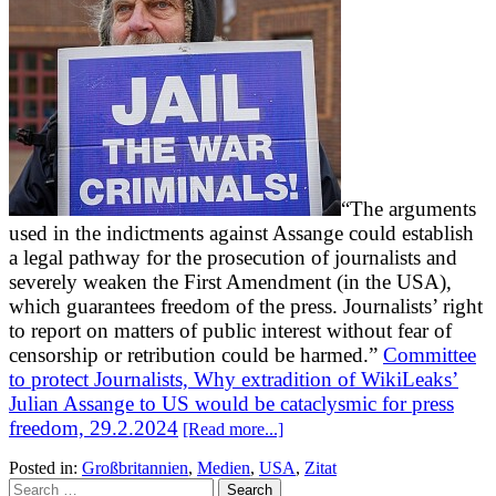
“The arguments
used in the indictments against Assange could establish
a legal pathway for the prosecution of journalists and
severely weaken the First Amendment (in the USA),
which guarantees freedom of the press. Journalists’ right
to report on matters of public interest without fear of
censorship or retribution could be harmed.”
Committee
to protect Journalists, Why extradition of WikiLeaks’
Julian Assange to US would be cataclysmic for press
freedom, 29.2.2024
[Read more...]
Posted in:
Großbritannien
,
Medien
,
USA
,
Zitat