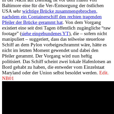
Baltimore eine für die Ver-/Entsorgung der östlichen
USA sehr
wichtige Brücke zusammengebrochen,
nachdem ein Containerschiff den rechten tragenden
Pfeiler der Brücke gerammt hat
. Von dem Vorgang
existiert eine seit drei Tagen öffentlich zugängliche “raw
footage” (
siehe eingebundenes YT
), die – sofern nicht
manipuliert – suggeriert, dass das teilweise steuerlose
Schiff an dem Pylon vorbeigeschrammt wäre, hätte es
nicht im letzten Moment gewendet und dabei den
Pfeiler gerammt. Der Vorgang wird nun heftig
politisiert. Das Schiff scheint zwei lokale Hafenlotsen an
Bord gehabt zu haben, die entweder vom Einzelstaat
Maryland oder der Union selbst besoldet werden.
Edit.
NB01