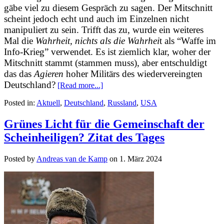
gäbe viel zu diesem Gespräch zu sagen. Der Mitschnitt
scheint jedoch echt und auch im Einzelnen nicht
manipuliert zu sein. Trifft das zu, wurde ein weiteres
Mal die
Wahrheit, nichts als die Wahrhei
t als “Waffe im
Info-Krieg” verwendet. Es ist ziemlich klar, woher der
Mitschnitt stammt (stammen muss), aber entschuldigt
das das
Agieren
hoher Militärs des wiedervereingten
Deutschland?
[Read more...]
Posted in:
Aktuell
,
Deutschland
,
Russland
,
USA
Grünes Licht für die Gemeinschaft der
Scheinheiligen? Zitat des Tages
Posted by
Andreas van de Kamp
on
1. März 2024