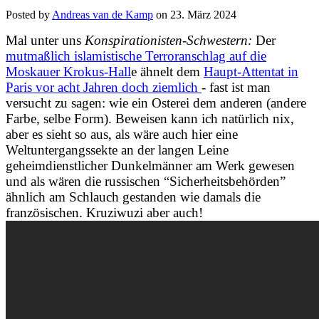
Posted by
Andreas van de Kamp
on
23. März 2024
Mal unter uns
Konspirationisten-Schwestern:
Der
mutmaßlich islamistische Terroranschlag auf die
Moskauer Krokus-Hall
e ähnelt dem
Haupt-Attentat in
Paris vor acht Jahren doch ziemlich
- fast ist man
versucht zu sagen: wie ein Osterei dem anderen (andere
Farbe, selbe Form). Beweisen kann ich natürlich nix,
aber es sieht so aus, als wäre auch hier eine
Weltuntergangssekte an der langen Leine
geheimdienstlicher Dunkelmänner am Werk gewesen
und als wären die russischen “Sicherheitsbehörden”
ähnlich am Schlauch gestanden wie damals die
französischen. Kruziwuzi aber auch!