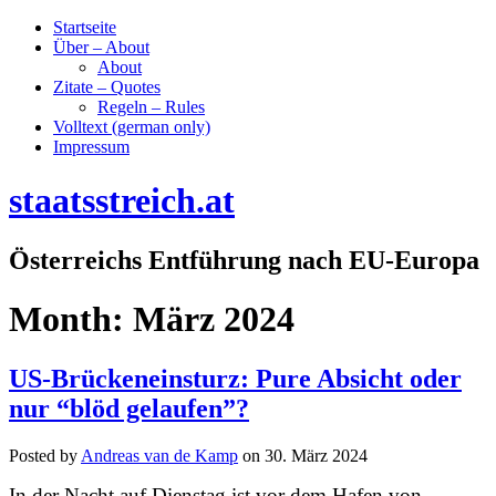
Startseite
Über – About
About
Zitate – Quotes
Regeln – Rules
Volltext (german only)
Impressum
staatsstreich.at
Österreichs Entführung nach EU-Europa
Month:
März 2024
US-Brückeneinsturz: Pure Absicht oder
nur “blöd gelaufen”?
Posted by
Andreas van de Kamp
on
30. März 2024
In der Nacht auf Dienstag ist vor dem Hafen von