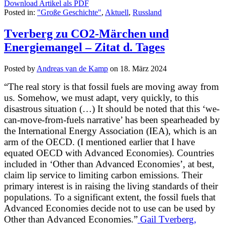
Download Artikel als PDF
Posted in:
"Große Geschichte"
,
Aktuell
,
Russland
Tverberg zu CO2-Märchen und
Energiemangel – Zitat d. Tages
Posted by
Andreas van de Kamp
on
18. März 2024
“The real story is that fossil fuels are moving away from
us. Somehow, we must adapt, very quickly, to this
disastrous situation (…)
It should be noted that this ‘we-
can-move-from-fuels narrative’ has been spearheaded by
the International Energy Association (IEA), which is an
arm of the OECD. (I mentioned earlier that I have
equated OECD with Advanced Economies). Countries
included in ‘Other than Advanced Economies’, at best,
claim lip service to limiting carbon emissions. Their
primary interest is in raising the living standards of their
populations. To a significant extent, the fossil fuels that
Advanced Economies decide not to use can be used by
Other than Advanced Economies.”
Gail Tverberg,