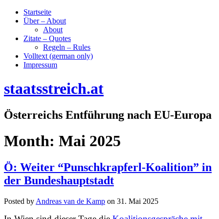
Startseite
Über – About
About
Zitate – Quotes
Regeln – Rules
Volltext (german only)
Impressum
staatsstreich.at
Österreichs Entführung nach EU-Europa
Month:
Mai 2025
Ö: Weiter “Punschkrapferl-Koalition” in
der Bundeshauptstadt
Posted by
Andreas van de Kamp
on
31. Mai 2025
In Wien sind dieser Tage die
Koalitionsgespräche mit