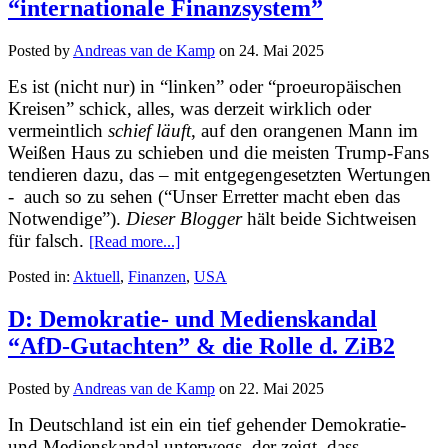
“internationale Finanzsystem”
Posted by
Andreas van de Kamp
on
24. Mai 2025
Es ist (nicht nur) in “linken” oder “proeuropäischen
Kreisen” schick, alles, was derzeit wirklich oder
vermeintlich
schief läuft
, auf den orangenen Mann im
Weißen Haus zu schieben und die meisten Trump-Fans
tendieren dazu, das – mit entgegengesetzten Wertungen
- auch so zu sehen (“Unser Erretter macht eben das
Notwendige”).
Dieser Blogger
hält beide Sichtweisen
für falsch.
[Read more...]
Posted in:
Aktuell
,
Finanzen
,
USA
D: Demokratie- und Medienskandal
“AfD-Gutachten” & die Rolle d. ZiB2
Posted by
Andreas van de Kamp
on
22. Mai 2025
In Deutschland ist ein ein tief gehender Demokratie-
und Medienskandal unterwegs, der zeigt, dass