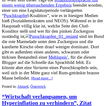
einem wenig überraschenden Ergebnis
beendet worden,
einer um eine Legislaturperiode verlängerten
“
Puschkrapfer
l-Koalition”, wie es in hiesigen Medien
hieß (Sozialdemokraten und NEOS). Während es in der
Haupstadt völlig klar ist, welche Seite den Chef-
Konditor stellt und wer für den pinken Zuckerguss
zuständig ist,
sind im Bund
die rote Marmelade unter dem Zuckerguss und die
kandierte Kirsche oben drauf weniger dominant. Dort
gibt es außerdem einen anderen, schwarzen oder
türkisen Bestandteil einer
Mehlspeis’
, für die
diesem
Blogger
auf die Schnelle das Sprachbild fehlt. Es
könnte aber eine
Variante
eines Punschkrapferls sein,
weil sich in der Mitte ganz viel Rum-getränkte braune
Masse befindet.
[Read more...]
Posted in:
Aktuell
,
Österreich
“Wirtschaft verlangsamen, um
Hyperinflation zu verhindern”, Zitat