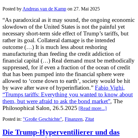
Posted by
Andreas van de Kamp
on
27. Mai 2025
“As paradoxical as it may sound, the ongoing economic
slowdown of the United States is not the painful yet
necessary short-term side effect of Trump’s tariffs, but
rather its goal. Collateral damage is the intended
outcome (…) It is much less about reshoring
manufacturing than feeding the credit addiction of
financial capital (…) Real demand must be methodically
suppressed, for if even a fraction of the ocean of credit
that has been pumped into the financial sphere were
allowed to ‘come down to earth’, society would be hit
by wave after wave of hyperinflation.”
Fabio Vighi,
“Trumps tariffs: Everything you wanted to know about
them, but were afraid to ask the bond market”
, The
Philosophical Salon, 26.5.2025
[Read more...]
Posted in:
"Große Geschichte"
,
Finanzen
,
Zitat
Die Trump-Hyperventilierer und das