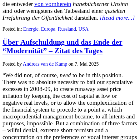
die entweder
von vornherein
hanebücherner Unsinn
sind oder wenigstens den Tatbestand einer
gezielten
Irreführung der Öffentlichkeit
darstellen
[Read more...]
.
Posted in:
Energie
,
Europa
,
Russland
,
USA
Über Aufschuldung und das Ende der
“Modernität” – Zitat des Tages
Posted by
Andreas van de Kamp
on
7. Mai 2025
“We did not, of course,
need
to be in this position.
There was no absolute necessity to bail out speculative
excesses in 2008-09, to create runaway asset price
inflation by keeping the cost of capital at low or
negative real levels, or to allow the complexification of
the financial system to procede to a point at which
macroprudential management became, to all intents and
purposes, impossible. But a combination of three factors
– wilful denial, extreme short-termism and a
concentration on the preferences of vocal interest groups