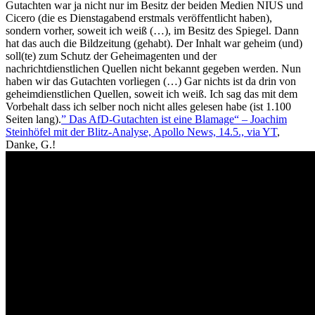
Gutachten war ja nicht nur im Besitz der beiden Medien NIUS und
Cicero (die es Dienstagabend erstmals veröffentlicht haben),
sondern vorher, soweit ich weiß (…), im Besitz des Spiegel. Dann
hat das auch die Bildzeitung (gehabt). Der Inhalt war geheim (und)
soll(te) zum Schutz der Geheimagenten und der
nachrichtdienstlichen Quellen nicht bekannt gegeben werden. Nun
haben wir das Gutachten vorliegen (…) Gar nichts ist da drin von
geheimdienstlichen Quellen, soweit ich weiß. Ich sag das mit dem
Vorbehalt dass ich selber noch nicht alles gelesen habe (ist 1.100
Seiten lang).
” Das AfD-Gutachten ist eine Blamage“ – Joachim
Steinhöfel mit der Blitz-Analyse, Apollo News, 14.5., via YT
,
Danke, G.!