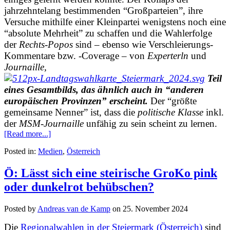
jahrzehntelang bestimmenden “Großparteien”, ihre
Versuche mithilfe einer Kleinpartei wenigstens noch eine
“absolute Mehrheit” zu schaffen und die Wahlerfolge
der
Rechts-Popos
sind – ebenso wie Verschleierungs-
Kommentare bzw. -Coverage – von
Experterln
und
Journaille,
Teil
eines Gesamtbilds, das ähnlich auch in “anderen
europäischen Provinzen” erscheint.
Der “größte
gemeinsame Nenner” ist, dass die
politische Klasse
inkl.
der
MSM-Journaille
unfähig zu sein scheint zu lernen.
[Read more...]
Posted in:
Medien
,
Österreich
Ö: Lässt sich eine steirische GroKo pink
oder dunkelrot behübschen?
Posted by
Andreas van de Kamp
on
25. November 2024
Die
Regionalwahlen in der Steiermark (Österreich)
sind