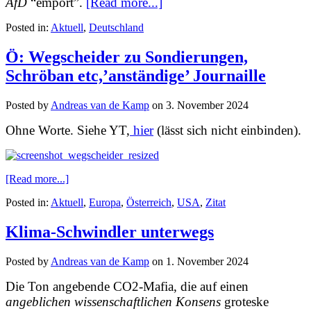
AfD
“empört”.
[Read more...]
Posted in:
Aktuell
,
Deutschland
Ö: Wegscheider zu Sondierungen,
Schröban etc,’anständige’ Journaille
Posted by
Andreas van de Kamp
on
3. November 2024
Ohne Worte. Siehe YT,
hier
(lässt sich nicht einbinden).
[Read more...]
Posted in:
Aktuell
,
Europa
,
Österreich
,
USA
,
Zitat
Klima-Schwindler unterwegs
Posted by
Andreas van de Kamp
on
1. November 2024
Die Ton angebende CO2-Mafia, die auf einen
angeblichen wissenschaftlichen Konsens
groteske