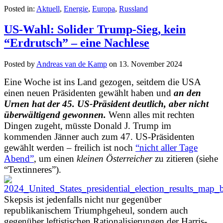
Posted in:
Aktuell
,
Energie
,
Europa
,
Russland
US-Wahl: Solider Trump-Sieg, kein
“Erdrutsch” – eine Nachlese
Posted by
Andreas van de Kamp
on
13. November 2024
Eine Woche ist ins Land gezogen, seitdem die USA
einen neuen Präsidenten gewählt haben und
an den
Urnen hat der 45. US-Präsident deutlich, aber nicht
überwältigend gewonnen.
Wenn alles mit rechten
Dingen zugeht, müsste Donald J. Trump im
kommenden Jänner auch zum 47. US-Präsidenten
gewählt werden – freilich ist noch
“nicht aller Tage
Abend”
, um einen
kleinen Österreicher
zu zitieren (siehe
“Textinneres”).
Skepsis ist jedenfalls nicht nur gegenüber
republikanischem Triumphgeheul, sondern auch
gegenüber leftistischen Rationalisierungen der Harris-