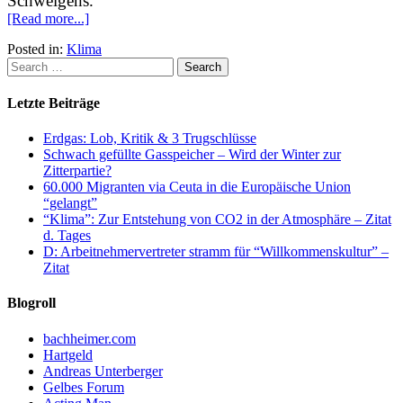
Schweigens.
[Read more...]
Posted in:
Klima
Letzte Beiträge
Erdgas: Lob, Kritik & 3 Trugschlüsse
Schwach gefüllte Gasspeicher – Wird der Winter zur
Zitterpartie?
60.000 Migranten via Ceuta in die Europäische Union
“gelangt”
“Klima”: Zur Entstehung von CO2 in der Atmosphäre – Zitat
d. Tages
D: Arbeitnehmervertreter stramm für “Willkommenskultur” –
Zitat
Blogroll
bachheimer.com
Hartgeld
Andreas Unterberger
Gelbes Forum