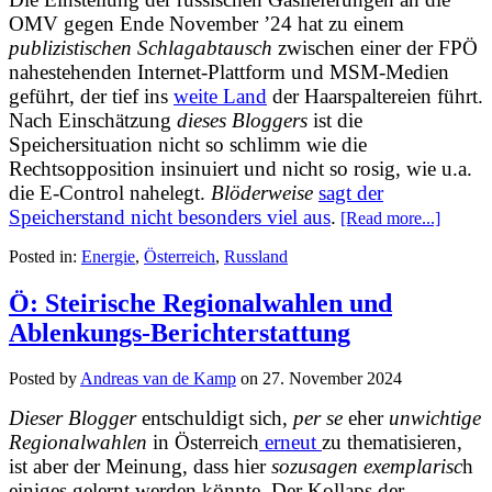
OMV gegen Ende November ’24 hat zu einem
publizistischen Schlagabtausch
zwischen einer der FPÖ
nahestehenden Internet-Plattform und MSM-Medien
geführt, der tief ins
weite Land
der Haarspaltereien führt.
Nach Einschätzung
dieses Bloggers
ist die
Speichersituation nicht so schlimm wie die
Rechtsopposition insinuiert und nicht so rosig, wie u.a.
die E-Control nahelegt.
Blöderweise
sagt der
Speicherstand nicht besonders viel aus
.
[Read more...]
Posted in:
Energie
,
Österreich
,
Russland
Ö: Steirische Regionalwahlen und
Ablenkungs-Berichterstattung
Posted by
Andreas van de Kamp
on
27. November 2024
Dieser Blogger
entschuldigt sich,
per se
eher
unwichtige
Regionalwahlen
in Österreich
erneut
zu thematisieren,
ist aber der Meinung, dass hier
sozusagen exemplarisc
h
einiges gelernt werden könnte. Der Kollaps der