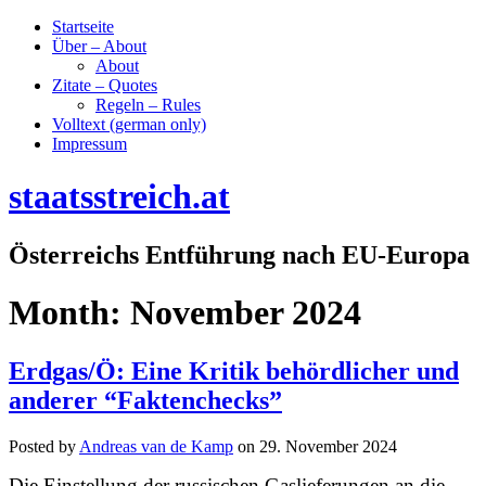
Startseite
Über – About
About
Zitate – Quotes
Regeln – Rules
Volltext (german only)
Impressum
staatsstreich.at
Österreichs Entführung nach EU-Europa
Month:
November 2024
Erdgas/Ö: Eine Kritik behördlicher und
anderer “Faktenchecks”
Posted by
Andreas van de Kamp
on
29. November 2024
Die Einstellung der russischen Gaslieferungen an die