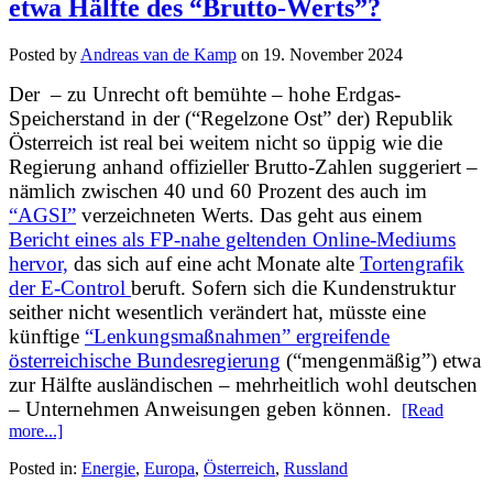
etwa Hälfte des “Brutto-Werts”?
Posted by
Andreas van de Kamp
on
19. November 2024
Der – zu Unrecht oft bemühte – hohe Erdgas-
Speicherstand in der (“Regelzone Ost” der) Republik
Österreich ist real bei weitem nicht so üppig wie die
Regierung anhand offizieller Brutto-Zahlen suggeriert –
nämlich zwischen 40 und 60 Prozent des auch im
“AGSI”
verzeichneten Werts. Das geht aus einem
Bericht eines als FP-nahe geltenden Online-Mediums
hervor,
das sich auf eine acht Monate alte
Tortengrafik
der E-Control
beruft. Sofern sich die Kundenstruktur
seither nicht wesentlich verändert hat, müsste eine
künftige
“Lenkungsmaßnahmen” ergreifende
österreichische Bundesregierung
(“mengenmäßig”) etwa
zur Hälfte ausländischen – mehrheitlich wohl deutschen
– Unternehmen Anweisungen geben können.
[Read
more...]
Posted in:
Energie
,
Europa
,
Österreich
,
Russland