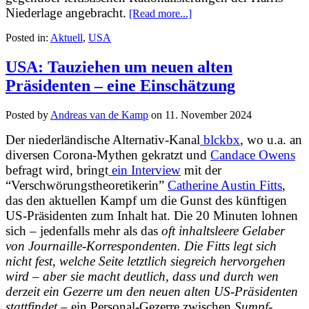
Niederlage angebracht.
[Read more...]
Posted in:
Aktuell
,
USA
USA: Tauziehen um neuen alten
Präsidenten – eine Einschätzung
Posted by
Andreas van de Kamp
on
11. November 2024
Der niederländische Alternativ-Kanal
blckbx
, wo u.a. an
diversen Corona-Mythen gekratzt und
Candace Owens
befragt wird, bringt
ein Interview
mit der
“Verschwörungstheoretikerin”
Catherine Austin Fitts
,
das den aktuellen Kampf um die Gunst des künftigen
US-Präsidenten zum Inhalt hat. Die 20 Minuten lohnen
sich – jedenfalls mehr als das
oft inhaltsleere Gelaber
von Journaille-Korrespondenten. Die Fitts legt sich
nicht fest, welche Seite letztlich siegreich hervorgehen
wird – aber sie macht deutlich, dass und durch wen
derzeit ein Gezerre um den neuen alten US-Präsidenten
stattfindet
– ein Personal-Gezerre zwischen
Sumpf-