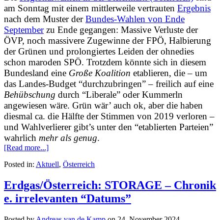
am Sonntag mit einem mittlerweile vertrauten
Ergebnis
nach dem Muster der
Bundes-Wahlen von Ende
September
zu Ende gegangen: Massive Verluste der
ÖVP, noch massivere Zugewinne der FPÖ, Halbierung
der Grünen und prolongiertes Leiden der ohnedies
schon maroden SPÖ. Trotzdem könnte sich in diesem
Bundesland eine
Große Koalition
etablieren, die – um
das Landes-Budget “durchzubringen” – freilich auf eine
Behübschung
durch “Liberale” oder Kummerln
angewiesen wäre. Grün wär’ auch ok, aber die haben
diesmal ca. die Hälfte der Stimmen von 2019 verloren –
und Wahlverlierer gibt’s unter den “etablierten Parteien”
wahrlich
mehr als genug
.
[Read more...]
Posted in:
Aktuell
,
Österreich
Erdgas/Österreich: STORAGE – Chronik
e. irrelevanten “Datums”
Posted by
Andreas van de Kamp
on
24. November 2024