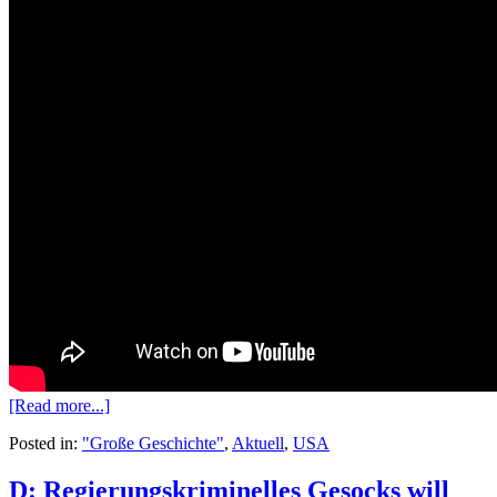
[Read more...]
Posted in:
"Große Geschichte"
,
Aktuell
,
USA
D: Regierungskriminelles Gesocks will