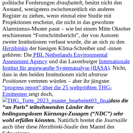
politische Forderungen
draufsattelt
, besitzt nicht den
Anstand, wenigstens zwischenzeitlich ein anderes
Register zu ziehen, wenn einmal eine Studie mit
Projektionen erscheint, die nicht in das gewohnte
Alarmismus-Muster passt – wie bei einem Mitte Oktober
erschienenen “Fortschrittsbericht”, der von Autoren
zweier Institutionen verfasst wurde, die an sich zu den
Herzibinkis
der hiesigen Klima-Schreiber und -innen
gehören: Die
PBL Netherlands Environmental
Assessment Agency
und das Laxenburger
Internationale
Institut für angewandte Systemanalyse (IIASA)
. Nicht,
dass in den beiden Institutionen nicht
abstruse
Positionen
vertreten würden – aber ihr jüngster
“progress report” über die 25 weltgrößten THG-
Emittenten
zeigt doch,
dass die
“an Paris” teilnehmenden Länder ihre
bedingungslosen Kürzungs-Zusagen (“NDC”) sehr
wohl erfüllen könnten.
Natürlich breitet die
Journaille
auch über diese
Herzibinki
-
Studie
den Mantel des