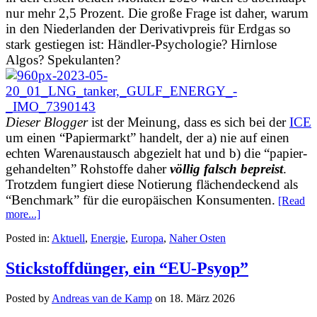
nur mehr 2,5 Prozent. Die große Frage ist daher, warum
in den Niederlanden der Derivativpreis für Erdgas so
stark gestiegen ist: Händler-Psychologie? Hirnlose
Algos? Spekulanten?
Dieser Blogger
ist der Meinung, dass es sich bei der
ICE
um einen “Papiermarkt” handelt, der a) nie auf einen
echten Warenaustausch abgezielt hat und b) die “papier-
gehandelten” Rohstoffe daher
völlig falsch bepreist
.
Trotzdem fungiert diese Notierung flächendeckend als
“Benchmark” für die europäischen Konsumenten.
[Read
more...]
Posted in:
Aktuell
,
Energie
,
Europa
,
Naher Osten
Stickstoffdünger, ein “EU-Psyop”
Posted by
Andreas van de Kamp
on
18. März 2026