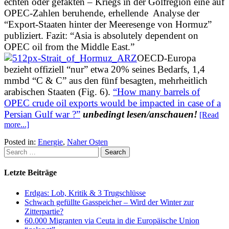
echten oder gefakten – Kriegs in der Golfregion eine auf
OPEC-Zahlen beruhende, erhellende Analyse der
“Export-Staaten hinter der Meeresenge von Hormuz”
publiziert. Fazit: “Asia is absolutely dependent on
OPEC oil from the Middle East.”
OECD-Europa
bezieht offiziell “nur” etwa 20% seines Bedarfs, 1,4
mmbd “C & C” aus den fünf besagten, mehrheitlich
arabischen Staaten (Fig. 6).
“How many barrels of
OPEC crude oil exports would be impacted in case of a
Persian Gulf war ?”
unbedingt lesen/anschauen!
[Read
more...]
Posted in:
Energie
,
Naher Osten
Letzte Beiträge
Erdgas: Lob, Kritik & 3 Trugschlüsse
Schwach gefüllte Gasspeicher – Wird der Winter zur
Zitterpartie?
60.000 Migranten via Ceuta in die Europäische Union