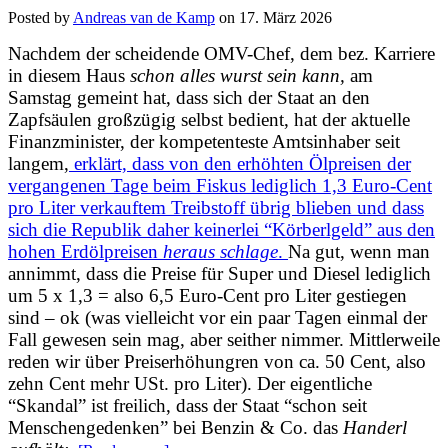
Posted by
Andreas van de Kamp
on
17. März 2026
Nachdem der scheidende OMV-Chef, dem bez. Karriere
in diesem Haus
schon alles wurst sein kann,
am
Samstag gemeint hat, dass sich der Staat an den
Zapfsäulen großzügig selbst bedient, hat der aktuelle
Finanzminister, der kompetenteste Amtsinhaber seit
langem,
erklärt, dass von den erhöhten Ölpreisen der
vergangenen Tage beim Fiskus lediglich 1,3 Euro-Cent
pro Liter verkauftem Treibstoff übrig blieben und dass
sich die Republik daher keinerlei “Körberlgeld” aus den
hohen Erdölpreisen
heraus schlage
.
Na gut, wenn man
annimmt, dass die Preise für Super und Diesel lediglich
um 5 x 1,3 = also 6,5 Euro-Cent pro Liter gestiegen
sind – ok (was vielleicht vor ein paar Tagen einmal der
Fall gewesen sein mag, aber seither nimmer. Mittlerweile
reden wir über Preiserhöhungren von ca. 50 Cent, also
zehn Cent mehr USt. pro Liter). Der eigentliche
“Skandal” ist freilich, dass der Staat “schon seit
Menschengedenken” bei Benzin & Co. das
Handerl