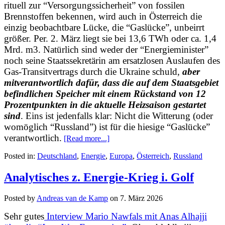
rituell zur “Versorgungssicherheit” von fossilen
Brennstoffen bekennen, wird auch in Österreich die
einzig beobachtbare Lücke, die “Gaslücke”, unbeirrt
größer. Per. 2. März liegt sie bei 13,6 TWh oder ca. 1,4
Mrd. m3. Natürlich sind weder der “Energieminister”
noch seine Staatssekretärin am ersatzlosen Auslaufen des
Gas-Transitvertrags durch die Ukraine schuld,
aber
mitverantwortlich dafür, dass die auf dem Staatsgebiet
befindlichen Speicher mit einem Rückstand von 12
Prozentpunkten in die aktuelle Heizsaison gestartet
sind
. Eins ist jedenfalls klar: Nicht die Witterung (oder
womöglich “Russland”) ist für die hiesige “Gaslücke”
verantwortlich.
[Read more...]
Posted in:
Deutschland
,
Energie
,
Europa
,
Österreich
,
Russland
Analytisches z. Energie-Krieg i. Golf
Posted by
Andreas van de Kamp
on
7. März 2026
Sehr gutes
Interview Mario Nawfals mit Anas Alhajji