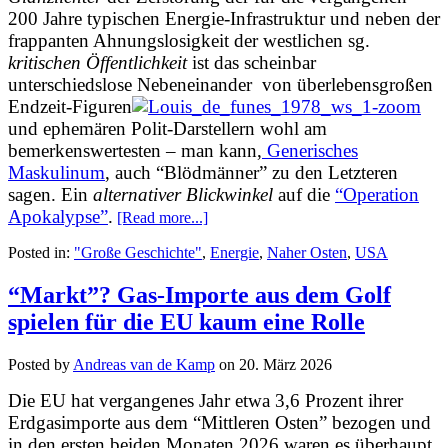
200 Jahre typischen
Energie-Infrastruktur und neben der
frappanten Ahnungslosigkeit
der westlichen sg.
kritischen Öffentlichkeit
ist das scheinbar
unterschiedslose Nebeneinander von überlebensgroßen
Endzeit-Figuren
und ephemären Polit-Darstellern wohl am
bemerkenswertesten – man kann,
Generisches
Maskulinum
, auch “Blödmänner” zu den Letzteren
sagen. Ein
alternativer Blickwinkel
auf die
“Operation
Apokalypse”
.
[Read more...]
Posted in:
"Große Geschichte"
,
Energie
,
Naher Osten
,
USA
“Markt”? Gas-Importe aus dem Golf
spielen für die EU kaum eine Rolle
Posted by
Andreas van de Kamp
on
20. März 2026
Die EU hat vergangenes Jahr etwa 3,6 Prozent ihrer
Erdgasimporte aus dem “Mittleren Osten” bezogen und
in den ersten beiden Monaten 2026 waren es überhaupt