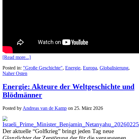
[Read more...]
Posted in:
"Große Geschichte"
,
Energie
,
Europa
,
Globalisierung
,
Naher Osten
Energie: Akteure der Weltgeschichte und
Blödmänner
Posted by
Andreas van de Kamp
on
25. März 2026
Der aktuelle “Golfkrieg” bringt jeden Tag neue
Glanzlichter
der Zerstörung der für die vergangenen