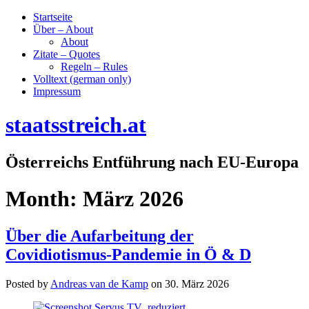
Startseite
Über – About
About
Zitate – Quotes
Regeln – Rules
Volltext (german only)
Impressum
staatsstreich.at
Österreichs Entführung nach EU-Europa
Month:
März 2026
Über die Aufarbeitung der
Covidiotismus-Pandemie in Ö & D
Posted by
Andreas van de Kamp
on
30. März 2026