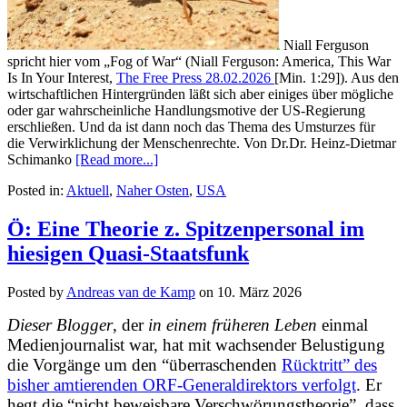
Niall Ferguson
spricht hier vom „Fog of War“ (Niall Ferguson: America, This War
Is In Your Interest,
The Free Press 28.02.2026
[Min. 1:29]). Aus den
wirtschaftlichen Hintergründen läßt sich aber einiges über mögliche
oder gar wahrscheinliche Handlungsmotive der US-Regierung
erschließen. Und da ist dann noch das Thema des Umsturzes für
die Verwirklichung der Menschenrechte.
Von Dr.Dr. Heinz-Dietmar
Schimanko
[Read more...]
Posted in:
Aktuell
,
Naher Osten
,
USA
Ö: Eine Theorie z. Spitzenpersonal im
hiesigen Quasi-Staatsfunk
Posted by
Andreas van de Kamp
on
10. März 2026
Dieser Blogger
, der
in einem früheren Leben
einmal
Medienjournalist war, hat mit wachsender Belustigung
die Vorgänge um den “überraschenden
Rücktritt” des
bisher amtierenden ORF-Generaldirektors verfolgt
. Er
hegt die “nicht beweisbare Verschwörungstheorie”, dass