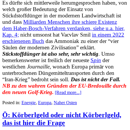
Es dürfte sich mittlerweile herumgesprochen haben, von
welch großer Bedeutung der Einsatz von
Stickdstoffdünger in der modernen Landwirtschaft ist
und dass
Milliarden Menschen ihre schiere Existenz
dem Haber-Bosch-Verfahren verdanken, siehe u.a. hier,
Kap. 4;
nicht umsonst hat Vacvlav Smil
in einem 2022
erschienenen Buch
das Ammoniak zu einer der “vier
Säulen der modernen Zivilisation” erklärt.
Stickstoffdünger ist also sehr, sehr wichtig
. Umso
bemerkenswerter ist freilich der neueste
S
pin
der
westlichen
Journaille
, wonach Europa primär von
unterbrochenen Düngemitteltransporten durch den
“Iran-Krieg” bedroht sein soll.
Das ist nicht der Fall.
NB zu den wahren Gründen der EU-Bredouille durch
den neuen Golf-Krieg.
[Read more...]
Posted in:
Energie
,
Europa
,
Naher Osten
Ö: Körberlgeld oder nicht Körberlgeld,
das ist hier die Frage