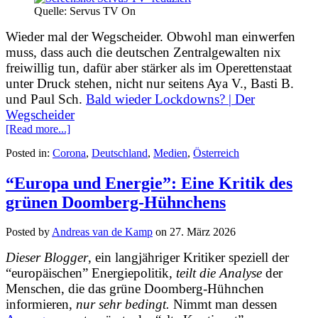
Quelle: Servus TV On
Wieder mal der Wegscheider. Obwohl man einwerfen
muss, dass auch die deutschen Zentralgewalten nix
freiwillig tun, dafür aber stärker als im Operettenstaat
unter Druck stehen, nicht nur seitens Aya V., Basti B.
und Paul Sch.
Bald wieder Lockdowns? | Der
Wegscheider
[Read more...]
Posted in:
Corona
,
Deutschland
,
Medien
,
Österreich
“Europa und Energie”: Eine Kritik des
grünen Doomberg-Hühnchens
Posted by
Andreas van de Kamp
on
27. März 2026
Dieser Blogger
, ein langjähriger Kritiker speziell der
“europäischen” Energiepolitik,
teilt die Analyse
der
Menschen, die das grüne Doomberg-Hühnchen
informieren,
nur sehr bedingt.
Nimmt man dessen