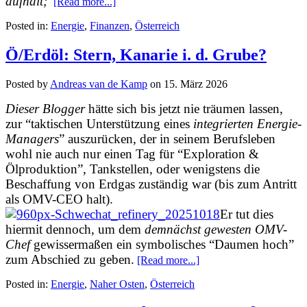
aufhält;
[Read more...]
Posted in:
Energie
,
Finanzen
,
Österreich
Ö/Erdöl: Stern, Kanarie i. d. Grube?
Posted by
Andreas van de Kamp
on
15. März 2026
Dieser Blogger
hätte sich bis jetzt nie träumen lassen,
zur “taktischen Unterstützung eines
integrierten Energie-
Managers
” auszurücken, der in seinem Berufsleben
wohl nie auch nur einen Tag für “Exploration &
Ölproduktion”, Tankstellen, oder wenigstens die
Beschaffung von Erdgas zuständig war (bis zum Antritt
als OMV-CEO halt).
Er tut dies
hiermit dennoch, um dem
demnächst gewesten OMV-
Chef
gewissermaßen ein symbolisches “Daumen hoch”
zum Abschied zu geben.
[Read more...]
Posted in:
Energie
,
Naher Osten
,
Österreich