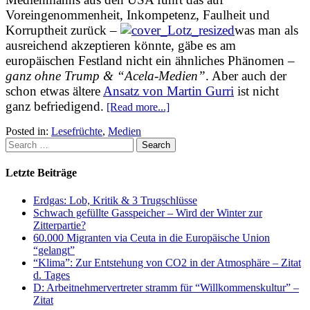
Voreingenommenheit, Inkompetenz, Faulheit und
Korruptheit zurück –
was man als
ausreichend akzeptieren könnte, gäbe es am
europäischen Festland nicht ein ähnliches Phänomen –
ganz ohne Trump & “Acela-Medien”
. Aber auch der
schon etwas ältere
Ansatz von Martin Gurri
ist nicht
ganz befriedigend.
[Read more...]
Posted in:
Lesefrüchte
,
Medien
Letzte Beiträge
Erdgas: Lob, Kritik & 3 Trugschlüsse
Schwach gefüllte Gasspeicher – Wird der Winter zur
Zitterpartie?
60.000 Migranten via Ceuta in die Europäische Union
“gelangt”
“Klima”: Zur Entstehung von CO2 in der Atmosphäre – Zitat
d. Tages
D: Arbeitnehmervertreter stramm für “Willkommenskultur” –
Zitat