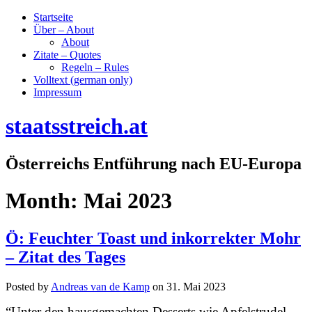
Startseite
Über – About
About
Zitate – Quotes
Regeln – Rules
Volltext (german only)
Impressum
staatsstreich.at
Österreichs Entführung nach EU-Europa
Month:
Mai 2023
Ö: Feuchter Toast und inkorrekter Mohr
– Zitat des Tages
Posted by
Andreas van de Kamp
on
31. Mai 2023
“Unter den hausgemachten Desserts wie Apfelstrudel