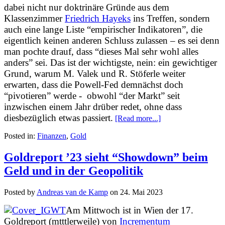
dabei nicht nur doktrinäre Gründe aus dem
Klassenzimmer
Friedrich Hayeks
ins Treffen, sondern
auch eine lange Liste “empirischer Indikatoren”, die
eigentlich keinen anderen Schluss zulassen – es sei denn
man pochte drauf,
dass “dieses Mal sehr wohl alles
anders”
sei
. Das ist der wichtigste, nein: ein gewichtiger
Grund, warum M. Valek und R. Stöferle weiter
erwarten, dass die Powell-Fed demnächst doch
“pivotieren” werde - obwohl “der Markt” seit
inzwischen einem Jahr drüber redet, ohne dass
diesbezüglich etwas passiert.
[Read more...]
Posted in:
Finanzen
,
Gold
Goldreport ’23 sieht “Showdown” beim
Geld und in der Geopolitik
Posted by
Andreas van de Kamp
on
24. Mai 2023
Am Mittwoch ist in Wien der 17.
Goldreport (mtttlerweile) von
Incrementum