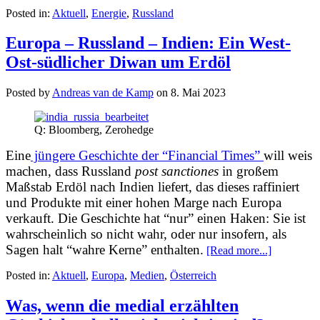
Posted in:
Aktuell
,
Energie
,
Russland
Europa – Russland – Indien: Ein West-
Ost-südlicher Diwan um Erdöl
Posted by
Andreas van de Kamp
on
8. Mai 2023
Q: Bloomberg, Zerohedge
Eine
jüngere Geschichte der “Financial Times”
will weis
machen, dass Russland
post sanctiones
in großem
Maßstab Erdöl nach Indien liefert, das dieses raffiniert
und Produkte mit einer hohen Marge nach Europa
verkauft. Die Geschichte hat “nur” einen Haken: Sie ist
wahrscheinlich so nicht wahr, oder nur insofern, als
Sagen halt “wahre Kerne” enthalten.
[Read more...]
Posted in:
Aktuell
,
Europa
,
Medien
,
Österreich
Was, wenn die medial erzählten