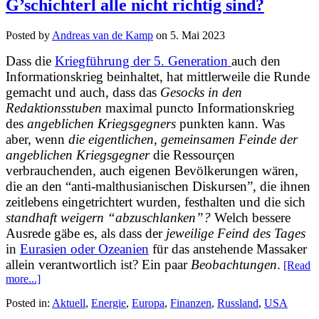
G’schichterl alle nicht richtig sind?
Posted by
Andreas van de Kamp
on
5. Mai 2023
Dass die
Kriegführung der 5. Generation
auch den
Informationskrieg beinhaltet, hat mittlerweile die Runde
gemacht und auch, dass das
Gesocks in den
Redaktionsstuben
maximal
puncto Informationskrieg
des
angeblichen Kriegsgegners
punkten kann. Was
aber, wenn
die eigentlichen, gemeinsamen Feinde der
angeblichen Kriegsgegner
die Ressourçen
verbrauchenden, auch eigenen Bevölkerungen wären,
die an den “anti-malthusianischen Diskursen”, die ihnen
zeitlebens eingetrichtert wurden, festhalten und die sich
st
andhaft weigern “abzuschlanken”?
Welch bessere
Ausrede gäbe es, als dass der
jeweilige Feind des Tages
in
Eurasien oder Ozeanien
für das anstehende Massaker
allein verantwortlich ist? Ein paar
Beobachtungen
.
[Read
more...]
Posted in:
Aktuell
,
Energie
,
Europa
,
Finanzen
,
Russland
,
USA