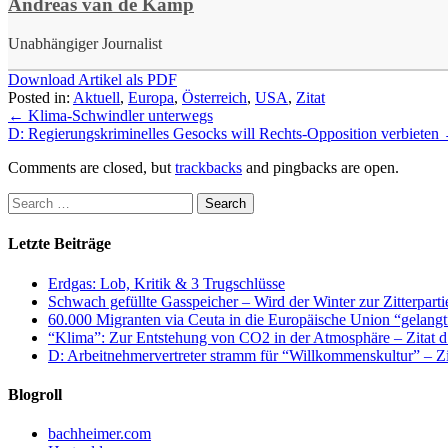
Andreas van de Kamp
Unabhängiger Journalist
Download Artikel als PDF
Posted in:
Aktuell
,
Europa
,
Österreich
,
USA
,
Zitat
←
Klima-Schwindler unterwegs
D: Regierungskriminelles Gesocks will Rechts-Opposition verbieten
Comments are closed, but
trackbacks
and pingbacks are open.
Letzte Beiträge
Erdgas: Lob, Kritik & 3 Trugschlüsse
Schwach gefüllte Gasspeicher – Wird der Winter zur Zitterparti
60.000 Migranten via Ceuta in die Europäische Union “gelangt
“Klima”: Zur Entstehung von CO2 in der Atmosphäre – Zitat d
D: Arbeitnehmervertreter stramm für “Willkommenskultur” – Zi
Blogroll
bachheimer.com