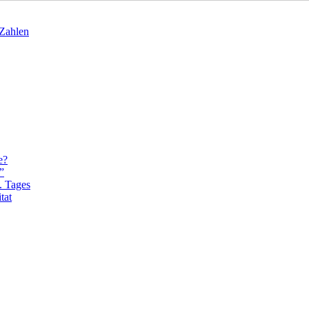
 Zahlen
e?
”
. Tages
tat