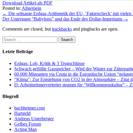
Download Artikel als PDF
Posted in:
Allgemein
←
Die seltsame Erdgas-Arithmetik der EU, ‘Faktencheck’ mit vielen
Der Untergang “Babylons” und das Ende des Dollar-Imperiums
→
Comments are closed, but
trackbacks
and pingbacks are open.
Letzte Beiträge
Erdgas: Lob, Kritik & 3 Trugschlüsse
Schwach gefüllte Gasspeicher – Wird der Winter zur Zitterparti
60.000 Migranten via Ceuta in die Europäische Union “gelangt
“Klima”: Zur Entstehung von CO2 in der Atmosphäre – Zitat d
D: Arbeitnehmervertreter stramm für “Willkommenskultur” – Zi
Blogroll
bachheimer.com
Hartgeld
Andreas Unterberger
Gelbes Forum
Acting Man