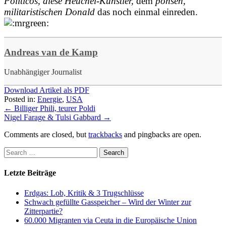
Politicos, diese Heuchel-Künstler,
dem
pöhsen,
militaristischen Donald
das noch einmal einreden.
Andreas van de Kamp
Unabhängiger Journalist
Download Artikel als PDF
Posted in:
Energie
,
USA
←
Billiger Phili, teurer Poldi
Nigel Farage & Tulsi Gabbard
→
Comments are closed, but
trackbacks
and pingbacks are open.
Letzte Beiträge
Erdgas: Lob, Kritik & 3 Trugschlüsse
Schwach gefüllte Gasspeicher – Wird der Winter zur
Zitterpartie?
60.000 Migranten via Ceuta in die Europäische Union