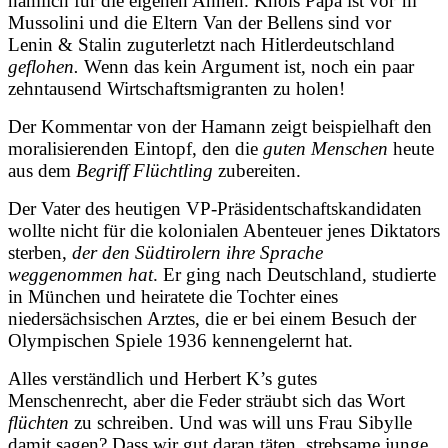
nämlich für die eigenen Ahnen. Khols Papa ist vor’m
Mussolini und die Eltern Van der Bellens sind vor
Lenin & Stalin zuguterletzt nach Hitlerdeutschland
geflohen.
Wenn das kein Argument ist, noch ein paar
zehntausend Wirtschaftsmigranten zu holen!
Der Kommentar von der Hamann zeigt beispielhaft den
moralisierenden Eintopf, den die
guten Menschen
heute
aus dem
Begriff Flüchtling
zubereiten.
Der Vater des heutigen VP-Präsidentschaftskandidaten
wollte nicht für die kolonialen Abenteuer jenes Diktators
sterben,
der den Südtirolern ihre Sprache
weggenommen hat
. Er ging nach Deutschland
,
studierte
in München und heiratete die Tochter eines
niedersächsischen Arztes, die er bei einem Besuch der
Olympischen Spiele 1936 kennengelernt hat.
Alles verständlich und Herbert K’s gutes
Menschenrecht, aber die Feder sträubt sich das Wort
flüchten
zu schreiben. Und was will uns Frau Sibylle
damit sagen? Dass wir gut daran täten, strebsame junge