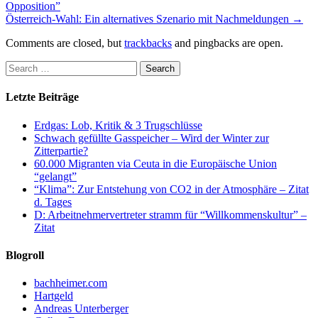
Opposition”
Österreich-Wahl: Ein alternatives Szenario mit Nachmeldungen
→
Comments are closed, but
trackbacks
and pingbacks are open.
Letzte Beiträge
Erdgas: Lob, Kritik & 3 Trugschlüsse
Schwach gefüllte Gasspeicher – Wird der Winter zur
Zitterpartie?
60.000 Migranten via Ceuta in die Europäische Union
“gelangt”
“Klima”: Zur Entstehung von CO2 in der Atmosphäre – Zitat
d. Tages
D: Arbeitnehmervertreter stramm für “Willkommenskultur” –
Zitat
Blogroll
bachheimer.com
Hartgeld
Andreas Unterberger