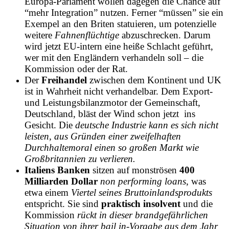
Europa-Parlament wollen dagegen die Chance auf
“mehr Integration” nutzen. Ferner “müssen” sie ein
Exempel an den Briten statuieren, um potenzielle
weitere
Fahnenflüchtige
abzuschrecken. Darum
wird jetzt EU-intern eine heiße Schlacht geführt,
wer mit den Engländern verhandeln soll – die
Kommission oder der Rat.
Der
Freihandel
zwischen dem Kontinent und UK
ist in Wahrheit nicht verhandelbar. Dem Export-
und Leistungsbilanzmotor der Gemeinschaft,
Deutschland, bläst der Wind schon jetzt ins
Gesicht. Die
deutsche Industrie kann es sich nicht
leisten, aus Gründen einer zweifelhaften
Durchhaltemoral einen so großen Markt wie
Großbritannien zu verlieren.
Italiens Banken
sitzen auf monströsen
400
Milliarden Dollar
non performing loans
, was
etwa einem
Viertel seines Bruttoinlandsprodukts
entspricht. Sie sind
praktisch insolvent
und die
Kommission
rückt in dieser brandgefährlichen
Situation von ihrer bail in-Vorgabe aus dem Jahr