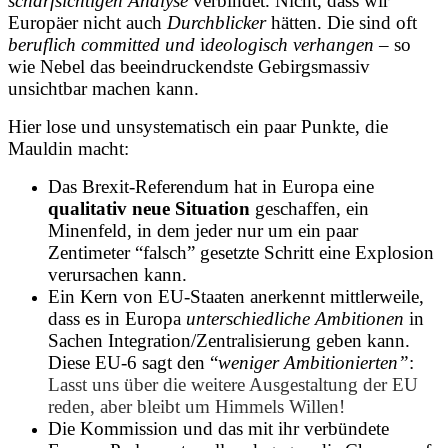
scharfsichtigen Analyse
verbindet. Nicht, dass wir
Europäer nicht auch
Durchblicker
hätten. Die sind oft
beruflich committed und
i
deologisch verhangen –
so
wie Nebel das beeindruckendste Gebirgsmassiv
unsichtbar machen kann.
Hier lose und unsystematisch ein paar Punkte, die
Mauldin macht:
Das Brexit-Referendum hat in Europa eine
qualitativ neue Situation
geschaffen, ein
Minenfeld, in dem jeder nur um ein paar
Zentimeter “falsch” gesetzte Schritt eine Explosion
verursachen kann.
Ein Kern von EU-Staaten anerkennt mittlerweile,
dass es in Europa
unterschiedliche Ambitionen
in
Sachen Integration/Zentralisierung geben kann.
Diese EU-6 sagt den “
weniger Ambitionierten”
:
Lasst uns über die weitere Ausgestaltung der EU
reden, aber bleibt um Himmels Willen!
Die Kommission und das mit ihr verbündete