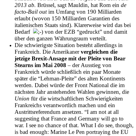
2013 ab.
Brüssel, sagt Mauldin, hat Rom ein
de
facto-Bail out
im Umfang von 190 Milliarden
erlaubt (wovon 150 Milliarden Garantien des
italienischen Staats sind). Klarerweise wird das bei
Bedarf
von der EZB “gedruckt” und damit
über den ganzen Währungraum verteilt.
Die schwierigste Situation besteht allerdings in
Frankreich. Die Amerikaner
vergleichen die
jetzige Brexit-Ansage mit der Pleite von Bear
Stearns im Mai 2008
– der Ausstieg von
Frankreich würde schließlich ein paar Monate
später die “Lehman-Pleite” des alten Kontinents
werden. Dabei würde der Front National die im
nächsten Jahr anstehenden Wahlen gewinnen, die
Union
für die wirtschaftlichen Schwierigkeiten
Frankreichs verantwortlich machen und ein
Austrittsreferendum ansetzen. “I am not at all
suggesting that France and Germany will go to
war. I see no chance of that. What I do see, though,
is bad enough: Marine Le Pen portraying the EU