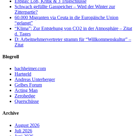
Erdgas: Lob, Kritik & 3 Trugschlüsse
Schwach gefüllte Gasspeicher – Wird der Winter zur
Zitterpartie?
60.000 Migranten via Ceuta in die Europäische Union
“gelangt”
“Klima”: Zur Entstehung von CO2 in der Atmosphäre – Zitat
d. Tages
D: Arbeitnehmervertreter stramm für “Willkommenskultur” –
Zitat
Blogroll
bachheimer.com
Hartgeld
Andreas Unterberger
Gelbes Forum
Acting Man
Zerohedge
Querschüsse
Archive
August 2026
Juli 2026