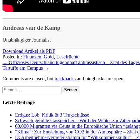
Andreas van de Kamp
Unabhängiger Journalist
Download Artikel als PDF
Posted in:
Finanzen
,
Gold
,
Lesefrüchte
←
Offiziöses Deutschland tugendhaft antirassistisch – Zitat des Tages
Tartuffe am Campus
→
Comments are closed, but
trackbacks
and pingbacks are open.
Letzte Beiträge
Erdgas: Lob, Kritik & 3 Trugschlüsse
Schwach gefüllte Gasspeicher – Wird der Winter zur Zitterparti
60.000 Migranten via Ceuta in die Europäische Union “gelangt
“Klima”: Zur Entstehung von CO2 in der Atmosphäre – Zitat d
D: Arbeitnehmervertreter stramm für “Willkommenskultur” – Zi