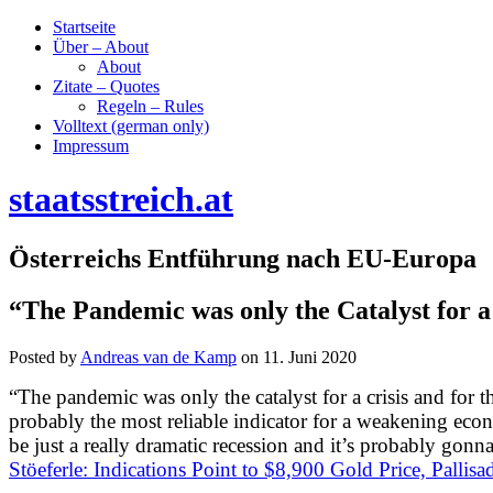
Startseite
Über – About
About
Zitate – Quotes
Regeln – Rules
Volltext (german only)
Impressum
staatsstreich.at
Österreichs Entführung nach EU-Europa
“The Pandemic was only the Catalyst for a 
Posted by
Andreas van de Kamp
on
11. Juni 2020
“
The pandemic was only the catalyst for a crisis and for 
probably the most reliable indicator for a weakening econ
be just a really dramatic recession and it’s probably gonna
Stöeferle: Indications Point to $8,900 Gold Price, Palli