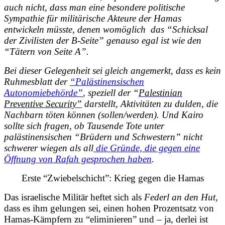
auch nicht, dass man eine besondere politische
Sympathie für militärische Akteure der Hamas
entwickeln müsste, denen womöglich das “Schicksal
der Zivilisten der B-Seite” genauso egal ist wie den
“Tätern von Seite A”.
Bei dieser Gelegenheit sei gleich angemerkt, dass es
kein
Ruhmesblatt der
“Palästinensischen
Autonomiebehörde”
, speziell der “
Palestinian
Preventive Security”
darstellt, Aktivitäten zu dulden, die
Nachbarn töten können (sollen/werden). Und Kairo
sollte sich fragen, ob Tausende Tote unter
palästinensischen “Brüdern und Schwestern” nicht
schwerer wiegen als all
die Gründe, die gegen eine
Öffnung von Rafah gesprochen haben
.
Erste “Zwiebelschicht”: Krieg gegen die Hamas
Das israelische Militär heftet sich als
Federl an den Hut
,
dass es ihm gelungen sei, einen hohen Prozentsatz von
Hamas-Kämpfern zu “eliminieren” und – ja, derlei ist