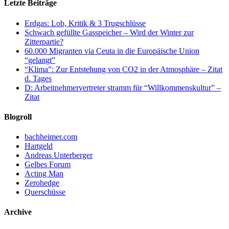
Letzte Beiträge
Erdgas: Lob, Kritik & 3 Trugschlüsse
Schwach gefüllte Gasspeicher – Wird der Winter zur
Zitterpartie?
60.000 Migranten via Ceuta in die Europäische Union
“gelangt”
“Klima”: Zur Entstehung von CO2 in der Atmosphäre – Zitat
d. Tages
D: Arbeitnehmervertreter stramm für “Willkommenskultur” –
Zitat
Blogroll
bachheimer.com
Hartgeld
Andreas Unterberger
Gelbes Forum
Acting Man
Zerohedge
Querschüsse
Archive