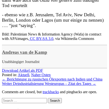
dann wäre auch das
Gaza von gestern
zum baldigen
Tod verurteilt
- ebenso wie z.B. Jerusalem, Tel Aviv, New Delhi,
Berlin, London oder Lagos (um nur einige zu nennen)
…. “just “saying”.
Bild: Palestinian News & Information Agency (Wafa) in contract
with APAimages,
CC BY-SA 3.0
, via Wikimedia Commons
Andreas van de Kamp
Unabhängiger Journalist
Download Artikel als PDF
Posted in:
Aktuell
,
Naher Osten
←
Berichtigung zu russischen Ölexporten nach Indien und China
Weiter Deindustrialisierung Westeuropas – Zitat des Tages
→
Comments are closed, but
trackbacks
and pingbacks are open.