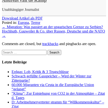
Andreas van de Kamp
Unabhängiger Journalist
Download Artikel als PDF
Posted in:
Europa
,
Terror
←
Migration: Was passiert an der ungarischen Grenze zu Serbien?
Hochhuth, Gauweiler & Co. über Russen, Deutsche und die NATO
→
Comments are closed, but
trackbacks
and pingbacks are open.
Letzte Beiträge
Erdgas: Lob, Kritik & 3 Trugschlüsse
Schwach gefüllte Gasspeicher – Wird der Winter zur
Zitterpartie?
60.000 Migranten via Ceuta in die Europäische Union
“gelangt”
“Klima”: Zur Entstehung von CO2 in der Atmosphäre – Zitat
d. Tages
D: Arbeitnehmervertreter stramm für “Willkommenskultur” –
Zitat