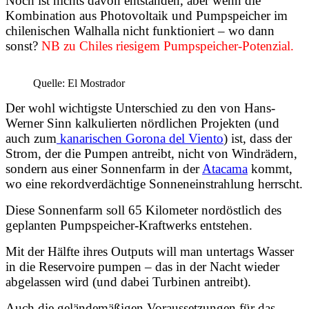
Noch ist nichts davon entstanden, aber wenn die
Kombination aus Photovoltaik und Pumpspeicher im
chilenischen Walhalla nicht funktioniert – wo dann
sonst?
NB zu Chiles riesigem Pumpspeicher-Potenzial.
Quelle: El Mostrador
Der wohl wichtigste Unterschied zu den von Hans-
Werner Sinn kalkulierten nördlichen Projekten (und
auch zum
kanarischen Gorona del Viento
) ist, dass der
Strom, der die Pumpen antreibt, nicht von Windrädern,
sondern aus einer Sonnenfarm in der
Atacama
kommt,
wo eine rekordverdächtige Sonneneinstrahlung herrscht.
Diese Sonnenfarm soll 65 Kilometer nordöstlich des
geplanten Pumpspeicher-Kraftwerks entstehen.
Mit der Hälfte ihres Outputs will man untertags Wasser
in die Reservoire pumpen – das in der Nacht wieder
abgelassen wird (und dabei Turbinen antreibt).
Auch die geländemäßigen Voraussetzungen für das