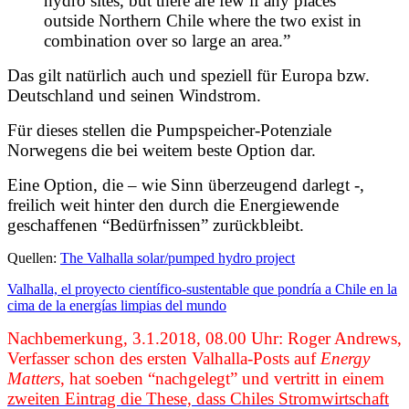
hydro sites, but there are few if any places
outside Northern Chile where the two exist in
combination over so large an area.”
Das gilt natürlich auch und speziell für Europa bzw.
Deutschland und seinen Windstrom.
Für dieses stellen die Pumpspeicher-Potenziale
Norwegens die bei weitem beste Option dar.
Eine Option, die – wie Sinn überzeugend darlegt -,
freilich weit hinter den durch die Energiewende
geschaffenen “Bedürfnissen” zurückbleibt.
Quellen:
The Valhalla solar/pumped hydro project
Valhalla, el proyecto científico-sustentable que pondría a Chile en la
cima de la energías limpias del mundo
Nachbemerkung, 3.1.2018, 08.00 Uhr: Roger Andrews,
Verfasser schon des ersten Valhalla-Posts auf
Energy
Matters
, hat soeben “nachgelegt” und vertritt in einem
zweiten Eintrag die These, dass Chiles Stromwirtschaft