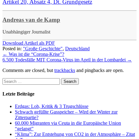
Artikel 20, Absatz 4, Dt. Grundgesetz
Andreas van de Kamp
Unabhängiger Journalist
Download Artikel als PDF
Posted in:
"Große Geschichte"
,
Deutschland
←
Was ist die “Corona-Krise”?
6.500 Todesfälle MIT Corona-Virus im April in der Lombardei
→
Comments are closed, but
trackbacks
and pingbacks are open.
Letzte Beiträge
Erdgas: Lob, Kritik & 3 Trugschlüsse
Schwach gefüllte Gasspeicher – Wird der Winter zur
Zitterpartie?
60.000 Migranten via Ceuta in die Europäische Union
“gelangt”
“Klima”: Zur Entstehung von CO2 in der Atmosphäre – Zitat