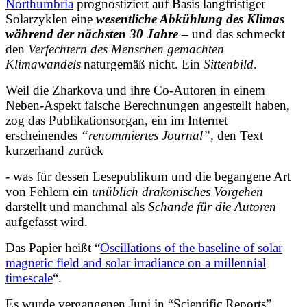
Northumbria
prognostiziert auf Basis langfristiger
Solarzyklen eine
wesentliche Abkühlung des Klimas
während der nächsten 30 Jahre
–
und das schmeckt
den
Verfechtern des Menschen gemachten
Klimawandels
naturgemäß nicht.
Ein
Sittenbild
.
Weil die Zharkova und ihre Co-Autoren in einem
Neben-Aspekt falsche Berechnungen angestellt haben,
zog das Publikationsorgan, ein im Internet
erscheinendes
“renommiertes Journal”
, den Text
kurzerhand zurück
- was für dessen Lesepublikum und die begangene Art
von Fehlern ein
unüblich drakonisches Vorgehen
darstellt und manchmal als
Schande für die Autoren
aufgefasst wird.
Das Papier heißt “
Oscillations of the baseline of solar
magnetic field and solar irradiance on a millennial
timescale
“.
Es wurde vergangenen Juni in “Scientific Reports”