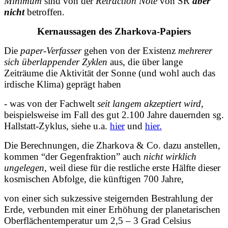
Minimum
sind von der
Retraction Note
von SR
aber
nicht
betroffen.
Kernaussagen des Zharkova-Papiers
Die
paper-Verfasser
gehen von der Existenz
mehrerer
sich überlappender Zyklen
aus, die über lange
Zeiträume die Aktivität der Sonne (und wohl auch das
irdische Klima) geprägt haben
- was von der Fachwelt
seit langem akzeptiert wird
,
beispielsweise im Fall des gut 2.100 Jahre dauernden sg.
Hallstatt-Zyklus, siehe u.a.
hier
und
hier.
Die Berechnungen, die Zharkova & Co. dazu anstellen,
kommen “der Gegenfraktion” auch
nicht wirklich
ungelegen
, weil diese für die restliche erste Hälfte dieser
kosmischen Abfolge, die künftigen 700 Jahre,
von einer sich sukzessive steigernden Bestrahlung der
Erde, verbunden mit einer Erhöhung der planetarischen
Oberflächentemperatur um 2,5 – 3 Grad Celsius