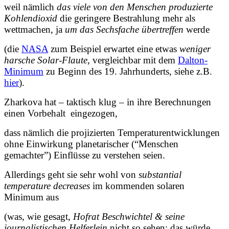
weil nämlich
das
viele von den Menschen produzierte
Kohlendioxid
die geringere Bestrahlung mehr als
wettmachen, ja
um das Sechsfache übertreffen
werde
(die
NASA
zum Beispiel erwartet eine etwas
weniger
harsche Solar-Flaute
, vergleichbar mit dem
Dalton-
Minimum
zu Beginn des 19. Jahrhunderts, siehe z.B.
hier
).
Zharkova hat – taktisch klug – in ihre Berechnungen
einen Vorbehalt eingezogen,
dass nämlich die projizierten Temperaturentwicklungen
ohne Einwirkung planetarischer (“Menschen
gemachter”) Einflüsse zu verstehen seien.
Allerdings geht sie sehr wohl von
substantial
temperature decreases
im kommenden solaren
Minimum aus
(was, wie gesagt,
Hofrat Beschwichtel & seine
journalistischen Helferlein
nicht so sehen; das würde