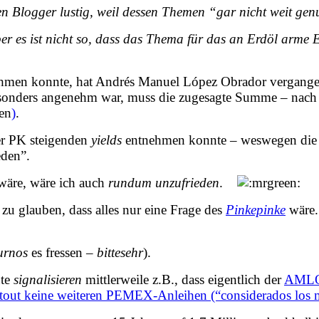
en Blogger
lustig, weil dessen Themen “gar nicht weit gen
er es ist
nicht so
, dass das Thema für das an Erdöl arme E
hmen konnte, hat Andrés Manuel López Obrador vergang
sonders angenehm war, muss die zugesagte Summe – nach a
en
)
.
er PK steigenden
yields
entnehmen konnte – weswegen die 
eden”.
äre, wäre ich auch
rundum unzufrieden
.
u glauben, dass alles nur eine Frage des
Pinkepinke
wäre.
urnos
es fressen –
bittesehr
).
ute
signalisieren
mittlerweile z.B., dass eigentlich der
AMLO-
tout keine weiteren PEMEX-Anleihen (“considerados los m