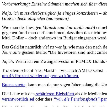
Vorbemerkung: Einzelne Stimmen machen sich über
dies
Naja, ich muss diesbezrüglich ja einiges konzedieren – ab
Großen Teich
abspielen (momentan).
Wie man der
hiesigen
Mainstream-Journaille
nicht
entne
gegeben (und man darf annehmen, dass ihm das nicht be
Mrd. Dollar – doch anderswo im Budget eingespart werd
Das Geld ist natürlich
viel zu wenig
, wie man den nach d
Journaille
gestern titelte: “Die Investoren sind nicht zufri
Ja, eh
. Wenn ich ein Zwangsinvestor in PEMEX-Bonds w
Trotzdem scheint “der Markt” – wie auch AMLO selbst – z
um 45 Prozent wieder steigern zu können.
Buena suerte
, kann man da nur sagen (aber solang die
Jo
Die Leute mit den
schärferen Bleistiften
als die Medienle
verantwortlich sei
oder dass
“wir, die Pensionsfonds”
par