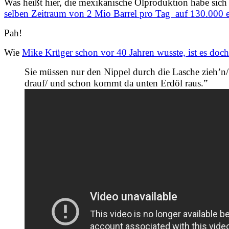
Was heißt hier, die mexikanische Ölproduktion habe sich
selben Zeitraum von 2 Mio Barrel pro Tag auf 130.000 e
Pah!
Wie
Mike Krüger schon vor 40 Jahren wusste, ist es doc
Sie müssen nur den Nippel durch die Lasche zieh’n/ 
drauf/ und schon kommt da unten Erdöl raus.”