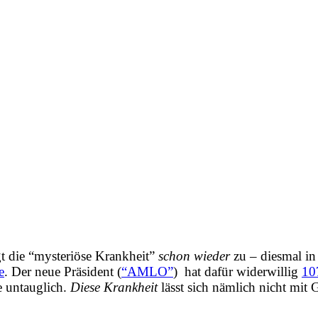
gt die “mysteriöse Krankheit”
schon wieder
zu – diesmal i
e
. Der neue Präsident (
“AMLO”
) hat dafür widerwillig
10
e untauglich.
Diese Krankheit
lässt sich nämlich nicht mit G