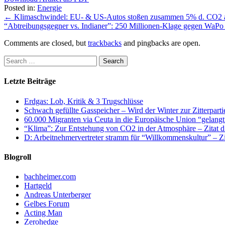
Posted in:
Energie
←
Klimaschwindel: EU- & US-Autos stoßen zusammen 5% d. CO2 
“Abtreibungsgegner vs. Indianer”: 250 Millionen-Klage gegen WaP
Comments are closed, but
trackbacks
and pingbacks are open.
Letzte Beiträge
Erdgas: Lob, Kritik & 3 Trugschlüsse
Schwach gefüllte Gasspeicher – Wird der Winter zur Zitterparti
60.000 Migranten via Ceuta in die Europäische Union “gelangt
“Klima”: Zur Entstehung von CO2 in der Atmosphäre – Zitat d
D: Arbeitnehmervertreter stramm für “Willkommenskultur” – Zi
Blogroll
bachheimer.com
Hartgeld
Andreas Unterberger
Gelbes Forum
Acting Man
Zerohedge