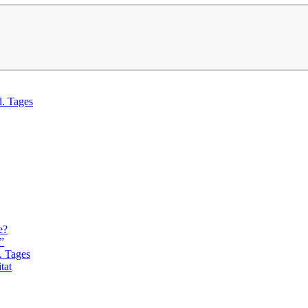
d. Tages
e?
”
. Tages
tat