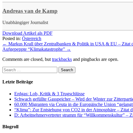
Andreas van de Kamp
Unabhängiger Journalist
Download Artikel als PDF
Posted in:
Österreich
←
Markus Krall über Zentralbanken & Politik in USA & EU – Zitat 
Aufgepeppte “Klimakatastrophe”
→
Comments are closed, but
trackbacks
and pingbacks are open.
Letzte Beiträge
Erdgas: Lob, Kritik & 3 Trugschlüsse
Schwach gefüllte Gasspeicher – Wird der Winter zur Zitterparti
60.000 Migranten via Ceuta in die Europäische Union “gelangt
“Klima”: Zur Entstehung von CO2 in der Atmosphäre – Zitat d
D: Arbeitnehmervertreter stramm für “Willkommenskultur” – Zi
Blogroll