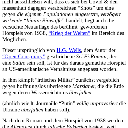
nicht ausschließen will, dass es sich bei Covid & den
massenhaft dagegen verabreichten “Shots” um eine
gegen
die eigenen Populationen eingesetzte,
verzögert
wirkende “binäre Biowaffe”
handelt, liegt auch die
versuchte Neuauflage des berühmt gewordenen
Hörspiels von 1938,
“Krieg der Welten”
im Bereich des
Möglichen.
Dieser ursprünglich von
H.G. Wells
, dem Autor der
“Open Conspiracy”
geschriebene
Sci Fi-Roman
, der
eine
Satire
sein soll, ist für das daraus gemachte Hörspiel
an US-amerikanische Verhältnisse angepasst worden.
In ihm kämpft “irdisches Militär” zunächst vergeblich
gegen hoffnungslos überlegene
Marsianer,
die die Erde
wegen deren Wasserreichtums
überfallen
(ähnlich wie lt. Journaille “Putin”
völlig unprovoziert
die
Ukraine
überfallen
haben soll).
Nach dem Roman und dem Hörspiel von 1938 werden
die
Aliens
erst durch
irdische Bakterien
besiegt, weil