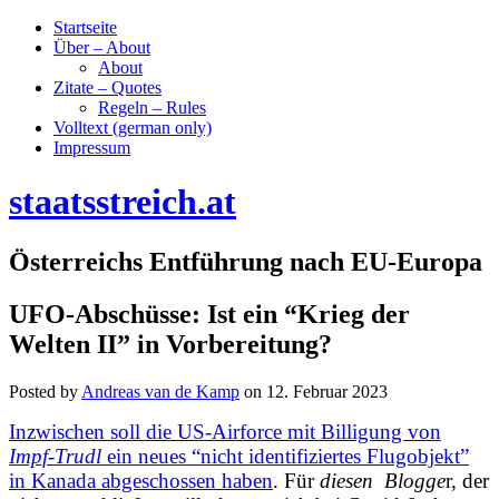
Startseite
Über – About
About
Zitate – Quotes
Regeln – Rules
Volltext (german only)
Impressum
staatsstreich.at
Österreichs Entführung nach EU-Europa
UFO-Abschüsse: Ist ein “Krieg der
Welten II” in Vorbereitung?
Posted by
Andreas van de Kamp
on
12. Februar 2023
Inzwischen soll die US-Airforce mit Billigung von
Impf-Trudl
ein neues “nicht identifiziertes Flugobjekt”
in Kanada abgeschossen haben
. Für
diesen Blogge
r, der