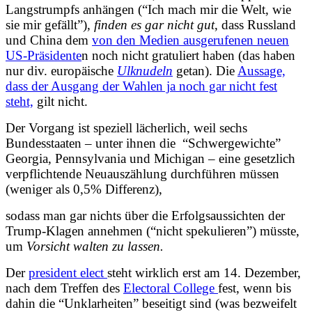
Langstrumpfs anhängen (“Ich mach mir die Welt, wie
sie mir gefällt”),
finden es gar nicht gut
, dass Russland
und China dem
von den Medien ausgerufenen neuen
US-Präsidente
n noch nicht gratuliert haben (das haben
nur div. europäische
Ulknudeln
getan). Die
Aussage,
dass der Ausgang der Wahlen ja noch gar nicht fest
steht,
gilt nicht.
Der Vorgang ist
speziell lächerlich
, weil sechs
Bundesstaaten – unter ihnen die “Schwergewichte”
Georgia, Pennsylvania und Michigan – eine
gesetzlich
verpflichtende Neuauszählung durchführen müssen
(weniger als 0,5% Differenz),
sodass man gar nichts über die Erfolgsaussichten der
Trump-Klagen annehmen (“nicht spekulieren”) müsste,
um
Vorsicht walten zu lassen.
Der
president elect
steht wirklich erst am 14. Dezember,
nach dem Treffen des
Electoral College
fest, wenn bis
dahin die “Unklarheiten” beseitigt sind (was bezweifelt