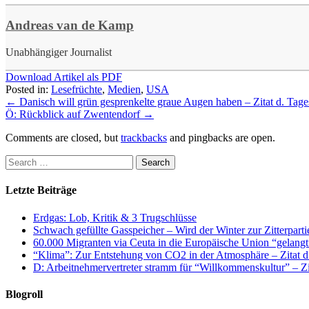
Andreas van de Kamp
Unabhängiger Journalist
Download Artikel als PDF
Posted in:
Lesefrüchte
,
Medien
,
USA
←
Danisch will grün gesprenkelte graue Augen haben – Zitat d. Tage
Ö: Rückblick auf Zwentendorf
→
Comments are closed, but
trackbacks
and pingbacks are open.
Letzte Beiträge
Erdgas: Lob, Kritik & 3 Trugschlüsse
Schwach gefüllte Gasspeicher – Wird der Winter zur Zitterparti
60.000 Migranten via Ceuta in die Europäische Union “gelangt
“Klima”: Zur Entstehung von CO2 in der Atmosphäre – Zitat d
D: Arbeitnehmervertreter stramm für “Willkommenskultur” – Zi
Blogroll