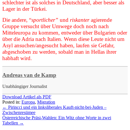
schlechter ist als solches in Deutschland, aber besser als
Lager in der Türkei.
Die andere, “
sportlicher”
und
riskanter
agierende
Gruppe versucht über Umwege doch noch nach
Mitteleuropa zu kommen, entweder über Bulgarien oder
über die Adria nach Italien. Wenn diese Leute nicht um
Asyl ansuchen/angesucht haben, laufen sie Gefahr,
abgeschoben zu werden, sobald man in Hellas ihrer
habhaft wird.
Andreas van de Kamp
Unabhängiger Journalist
Download Artikel als PDF
Posted in:
Europa
,
Migration
←
Pirincci und ein linksliberales Kauft-nicht-bei-Juden –
Zwischenresümee
Österreichische Präsi-Wahlen: Ein Witz ohne Worte in zwei
Tabellen
→