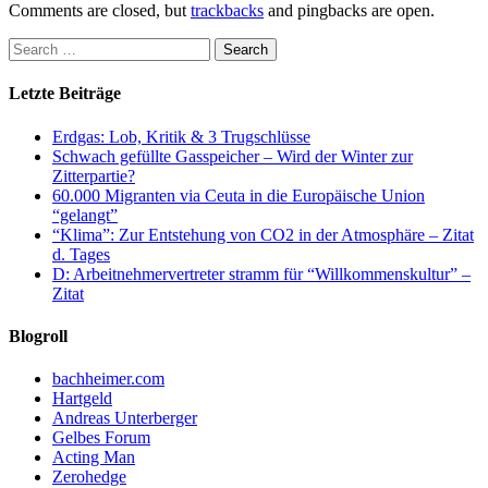
Comments are closed, but
trackbacks
and pingbacks are open.
Letzte Beiträge
Erdgas: Lob, Kritik & 3 Trugschlüsse
Schwach gefüllte Gasspeicher – Wird der Winter zur
Zitterpartie?
60.000 Migranten via Ceuta in die Europäische Union
“gelangt”
“Klima”: Zur Entstehung von CO2 in der Atmosphäre – Zitat
d. Tages
D: Arbeitnehmervertreter stramm für “Willkommenskultur” –
Zitat
Blogroll
bachheimer.com
Hartgeld
Andreas Unterberger
Gelbes Forum
Acting Man
Zerohedge