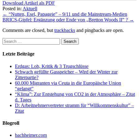
Download Artikel als PDF
Posted in:
Aktuell
←
“Nutten, Esel, Papageie” – 9/11 und die Mainstream-Medien
BRICS-Gipfel: Ergänzung oder Ende von „Bretton Woods II” ?
→
Comments are closed, but
trackbacks
and pingbacks are open.
Letzte Beiträge
Erdgas: Lob, Kritik & 3 Trugschlüsse
Schwach gefüllte Gasspeicher – Wird der Winter zur
Zitterpartie?
60.000 Migranten via Ceuta in die Europäische Union
“gelangt”
“Klima”: Zur Entstehung von CO2 in der Atmosphäre – Zitat
d. Tages
D: Arbeitnehmervertreter stramm für “Willkommenskultur” –
Zitat
Blogroll
bachheimer.com