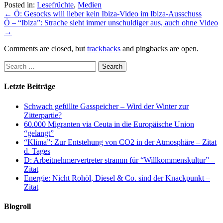
Posted in:
Lesefrüchte
,
Medien
←
Ö: Gesocks will lieber kein Ibiza-Video im Ibiza-Ausschuss
Ö – “Ibiza”: Strache sieht immer unschuldiger aus, auch ohne Video
→
Comments are closed, but
trackbacks
and pingbacks are open.
Letzte Beiträge
Schwach gefüllte Gasspeicher – Wird der Winter zur
Zitterpartie?
60.000 Migranten via Ceuta in die Europäische Union
“gelangt”
“Klima”: Zur Entstehung von CO2 in der Atmosphäre – Zitat
d. Tages
D: Arbeitnehmervertreter stramm für “Willkommenskultur” –
Zitat
Energie: Nicht Rohöl, Diesel & Co. sind der Knackpunkt –
Zitat
Blogroll