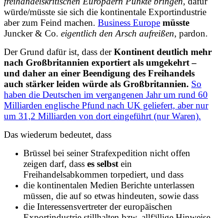
freihandelskritischen Europäern Punkte bringen
, dafür
würde/müsste sie sich die kontinentale Exportindustrie
aber zum Feind machen.
Business Europe
müsste
Juncker & Co.
eigentlich den Arsch aufreißen
, pardon.
Der Grund dafür ist, dass der
Kontinent deutlich mehr
nach Großbritannien exportiert als umgekehrt –
und daher an einer Beendigung des Freihandels
auch stärker leiden würde als Großbritannien.
So
haben die Deutschen im vergangenen Jahr um rund 60
Milliarden englische Pfund nach UK geliefert, aber nur
um 31,2 Milliarden von dort eingeführt (nur Waren).
Das wiederum bedeutet, dass
Brüssel bei seiner Strafexpedition nicht offen
zeigen darf, dass
es selbst
ein
Freihandelsabkommen torpediert, und dass
die kontinentalen Medien Berichte unterlassen
müssen, die auf so etwas hindeuten, sowie dass
die Interessensvertreter der europäischen
Exportindustrie stillhalten bzw. allfällige Hinweise