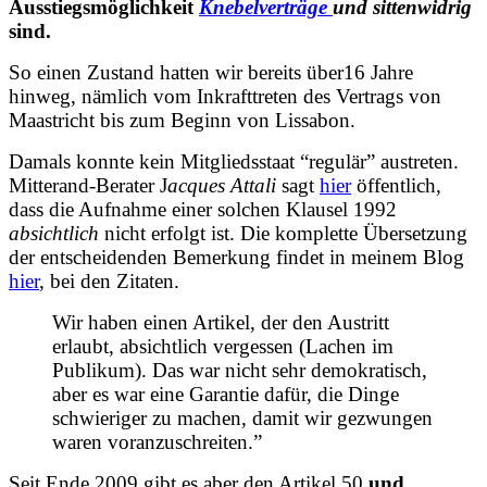
Ausstiegsmöglichkeit
Knebelverträge
und sittenwidrig
sind.
So einen Zustand hatten wir bereits über16 Jahre
hinweg, nämlich vom Inkrafttreten des Vertrags von
Maastricht bis zum Beginn von Lissabon.
Damals konnte kein Mitgliedsstaat “regulär” austreten.
Mitterand-Berater J
acques Attali
sagt
hier
öffentlich,
dass die Aufnahme einer solchen Klausel 1992
absichtlich
nicht erfolgt ist. Die komplette Übersetzung
der entscheidenden Bemerkung findet in meinem Blog
hier
, bei den Zitaten.
Wir haben einen Artikel, der den Austritt
erlaubt, absichtlich vergessen (Lachen im
Publikum). Das war nicht sehr demokratisch,
aber es war eine Garantie dafür, die Dinge
schwieriger zu machen, damit wir gezwungen
waren voranzuschreiten.”
Seit Ende 2009 gibt es aber den Artikel 50
und