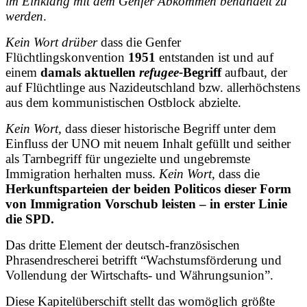
im Einklang mit dem Genfer Abkommen behandelt zu
werden
.
Kein Wort drüber
dass die Genfer
Flüchtlingskonvention
1951
entstanden ist und auf
einem
damals aktuellen
refugee-
Begriff
aufbaut, der
auf Flüchtlinge aus Nazideutschland bzw. allerhöchstens
aus dem kommunistischen Ostblock abzielte.
Kein Wort,
dass dieser historische Begriff unter dem
Einfluss der UNO mit neuem Inhalt gefüllt und seither
als Tarnbegriff für ungezielte und ungebremste
Immigration herhalten muss.
Kein Wort
, dass die
Herkunftsparteien der beiden Politicos dieser Form
von Immigration Vorschub leisten – in erster Linie
die SPD.
Das dritte Element der deutsch-französischen
Phrasendrescherei betrifft “Wachstumsförderung und
Vollendung der Wirtschafts- und Währungsunion”.
Diese Kapitelüberschift stellt das womöglich größte