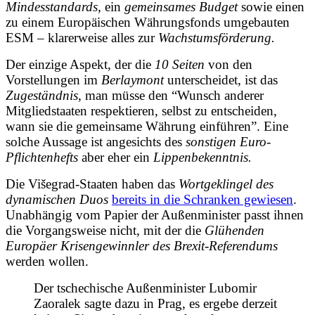
Mindesstandards,
ein
gemeinsames Budget
sowie einen
zu einem Europäischen Währungsfonds umgebauten
ESM – klarerweise alles zur
Wachstumsförderung.
Der einzige Aspekt, der die
10 Seiten
von den
Vorstellungen im
Berlaymont
unterscheidet, ist das
Zugeständnis
, man müsse den “Wunsch anderer
Mitgliedstaaten respektieren, selbst zu entscheiden,
wann sie die gemeinsame Währung einführen”. Eine
solche Aussage ist angesichts des
sonstigen Euro-
Pflichtenhefts
aber eher ein
Lippenbekenntnis.
Die Višegrad-Staaten haben das
Wortgeklingel des
dynamischen Duos
bereits in die Schranken gewiesen
.
Unabhängig vom Papier der Außenminister passt ihnen
die Vorgangsweise nicht, mit der die
Glühenden
Europäer
Krisengewinnler des Brexit-Referendums
werden wollen.
Der tschechische Außenminister Lubomir
Zaoralek sagte dazu in Prag, es ergebe derzeit