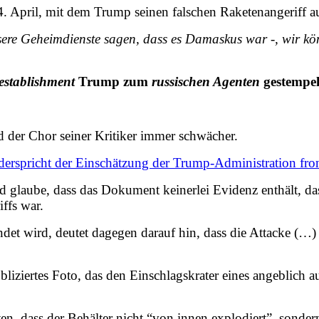
 April, mit dem Trump seinen falschen Raketenangeriff au
ere Geheimdienste sagen, dass es Damaskus war -, wir kö
establishment
Trump zum
russischen Agenten
gestempel
 der Chor seiner Kritiker immer schwächer.
derspricht der Einschätzung der Trump-Administration fro
d glaube, dass das Dokument keinerlei Evidenz enthält, d
ffs war.
det wird, deutet dagegen darauf hin, dass die Attacke (
liziertes Foto, das den Einschlagskrater eines angeblich a
n, dass der Behälter nicht “von innen explodiert”, sonde