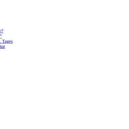
e?
”
. Tages
tat