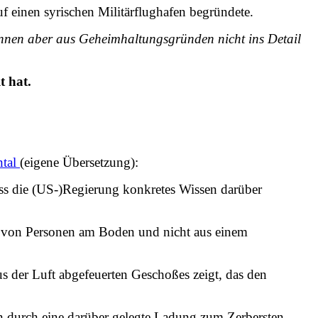
f einen syrischen Militärflughafen begründete.
nnen aber aus Geheimhaltungsgründen nicht ins Detail
t hat.
ntal
(eigene Übersetzung):
ass die (US-)Regierung konkretes Wissen darüber
…) von Personen am Boden und nicht aus einem
us der Luft abgefeuerten Geschoßes zeigt, das den
rn durch eine darüber gelegte Ladung zum Zerbersten