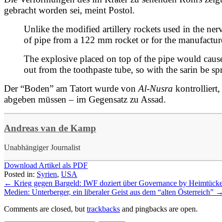
gebracht worden sei, meint Postol.
Unlike the modified artillery rockets used in the ne
of pipe from a 122 mm rocket or for the manufacture
The explosive placed on top of the pipe would cause 
out from the toothpaste tube, so with the sarin be s
Der “Boden” am Tatort wurde von
Al-Nusra
kontrolliert
abgeben müssen – im Gegensatz zu Assad.
Andreas van de Kamp
Unabhängiger Journalist
Download Artikel als PDF
Posted in:
Syrien
,
USA
←
Krieg gegen Bargeld: IWF doziert über Governance by Heimtück
Medien: Unterberger, ein liberaler Geist aus dem “alten Österreich”
Comments are closed, but
trackbacks
and pingbacks are open.