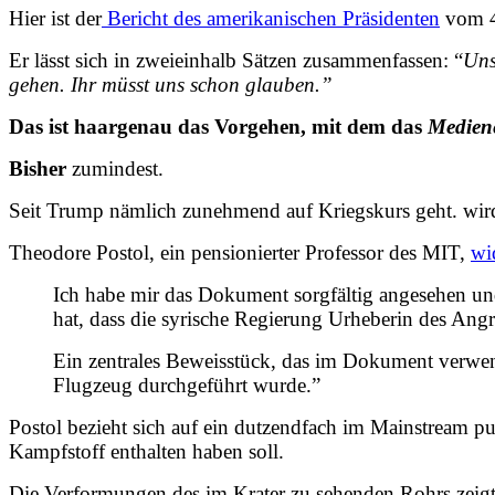
Hier ist der
Bericht des amerikanischen Präsidenten
vom 4.
Er lässt sich in zweieinhalb Sätzen zusammenfassen: “
Uns
gehen. Ihr müsst uns schon glauben.”
Das ist haargenau das Vorgehen, mit dem das
Medien
Bisher
zumindest.
Seit Trump nämlich zunehmend auf Kriegskurs geht. wird
Theodore Postol, ein pensionierter Professor des MIT,
wi
Ich habe mir das Dokument sorgfältig angesehen un
hat, dass die syrische Regierung Urheberin des Angri
Ein zentrales Beweisstück, das im Dokument verwen
Flugzeug durchgeführt wurde.”
Postol bezieht sich auf ein dutzendfach im Mainstream pub
Kampfstoff enthalten haben soll.
Die Verformungen des im Krater zu sehenden Rohrs zeigte