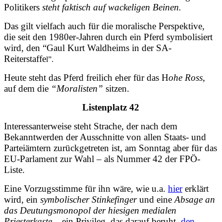
Politikers
steht faktisch auf wackeligen Beinen.
Das gilt vielfach auch für die moralische Perspektive,
die seit den 1980er-Jahren durch ein Pferd symbolisiert
wird, den “Gaul Kurt Waldheims in der SA-
Reiterstaffe
l”.
Heute steht das Pferd freilich eher für das H
ohe Ross
,
auf dem die
“Moralisten”
sitzen.
Listenplatz 42
Interessanterweise steht Strache, der nach dem
Bekanntwerden der Ausschnitte von allen Staats- und
Parteiämtern zurückgetreten ist, am Sonntag aber für das
EU-Parlament zur Wahl – als Nummer 42 der FPÖ-
Liste.
Eine Vorzugsstimme für ihn wäre, wie u.a.
hier
erklärt
wird, ein
symbolischer Stinkefinger
und eine
Absage an
das Deutungsmonopol der hiesigen medialen
Priesterkaste –
ein Privileg, das darauf beruht,
den