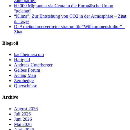
Zitterpartie?
60.000 Migranten via Ceuta in die Europäische Union
“gelangt”
“Klima”: Zur Entstehung von CO2 in der Atmosphäre – Zitat
d. Tages
D: Arbeitnehmervertreter stramm für “Willkommenskultur” –
Zitat
Blogroll
bachheimer.com
Hartgeld
Andreas Unterberger
Gelbes Forum
Acting Man
Zerohedge
Querschüsse
Archive
August 2026
Juli 2026
Juni 2026
Mai 2026
April 2026