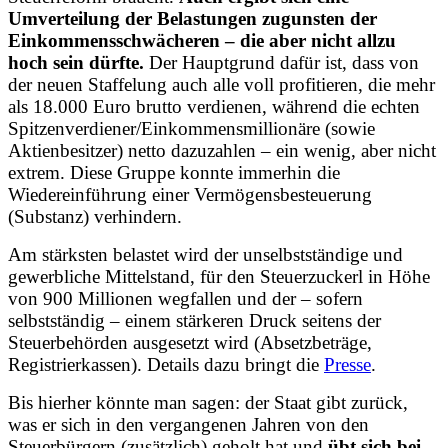
Umverteilung der Belastungen zugunsten der
Einkommensschwächeren – die aber nicht allzu
hoch sein dürfte.
Der Hauptgrund dafür ist, dass von
der neuen Staffelung auch alle voll profitieren, die mehr
als 18.000 Euro brutto verdienen, während die echten
Spitzenverdiener/Einkommensmillionäre (sowie
Aktienbesitzer) netto dazuzahlen – ein wenig, aber nicht
extrem. Diese Gruppe
konnte immerhin die
Wiedereinführung einer Vermögensbesteuerung
(Substanz) verhindern.
Am stärksten belastet wird der unselbstständige und
gewerbliche Mittelstand, für den Steuerzuckerl in Höhe
von 900 Millionen wegfallen und der – sofern
selbstständig – einem stärkeren Druck seitens der
Steuerbehörden ausgesetzt wird (Absetzbeträge,
Registrierkassen). Details dazu bringt die
Presse
.
Bis hierher könnte man sagen: der Staat gibt zurück,
was er sich in den vergangenen Jahren von den
Steuerbürgern (zusätzlich) geholt hat und
übt sich bei