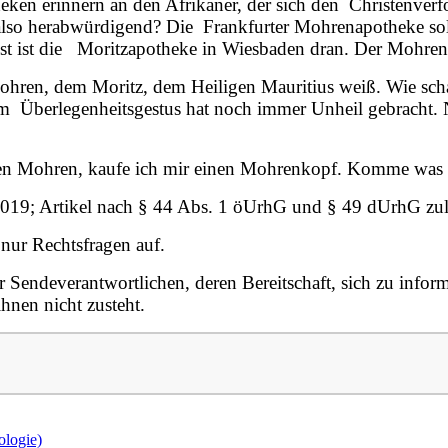
en erinnern an den Afrikaner, der sich den Christenverf
er also herabwürdigend? Die Frankfurter Mohrenapotheke so
t ist die Moritzapotheke in Wiesbaden dran. Der Mohre
ohren, dem Moritz, dem Heiligen Mauritius weiß. Wie sc
 Überlegenheitsgestus hat noch immer Unheil gebracht. 
en Mohren, kaufe ich mir einen Mohrenkopf. Komme was 
2019; Artikel nach § 44 Abs. 1 öUrhG und § 49 dUrhG zul
ur Rechtsfragen auf.
r Sendeverantwortlichen, deren Bereitschaft, sich zu infor
hnen nicht zusteht.
ologie)