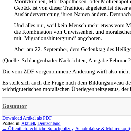
Moritzkirchen, Moritzapotheken oder Mohrenapothek
Gebäck ist von dieser Tradition abgeleitet.Ist dies
Ausländervertretung ihren Namen ändern. Demnächs
Und alles nur, weil kein Mensch mehr etwas vom M
die Kombination von Unwissenheit und moralischem
mit Migrationshintergrund’ angeboten.
Aber am 22. September, dem Gedenktag des Heilig
(Quelle: Schlangenbader Nachrichten, Ausgabe Februar 
Die vom ZDF vorgenommene Änderung wirft also nicht n
Es stellt sich auch die Frage nach dem Bildungsniveau de
wichtigtuerischen moralischen Überlegenheitsgestus, der i
Gastautor
Download Artikel als PDF
Posted in:
Aktuell
,
Deutschland
←
Öffentlich-rechtliche Sprachpolizey, Schokoküsse & Mohrenkopf(