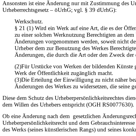
Ansonsten ist eine Änderung nur mit Zustimmung des Ur
Urheberrechtsgesetz – öUrhG; vgl. § 39 dUrhG):
Werkschutz.
§ 21 (1) Wird ein Werk auf eine Art, die es der Öff
zu einer solchen Werknutzung Berechtigten an dem 
Änderungen vorgenommen werden, soweit nicht der U
Urheber dem zur Benutzung des Werkes Berechtigte
Änderungen, die durch die Art oder den Zweck der 
(2)Für Urstücke von Werken der bildenden Künste ge
Werk der Öffentlichkeit zugänglich macht.
(3)Die Erteilung der Einwilligung zu nicht näher 
Änderungen des Werkes zu widersetzen, die seine ge
Diese dem Schutz des Urheberpersönlichkeitsrechtes diene
dem Willen des Urhebers entspricht (OGH RS0077630).
Ob eine Änderung nach dem gesetzlichen Änderungsrecht
Urheberpersönlichkeitsrecht und dem Gebrauchsinteresse d
des Werks (seines künstlerischen Rangs) und seines k