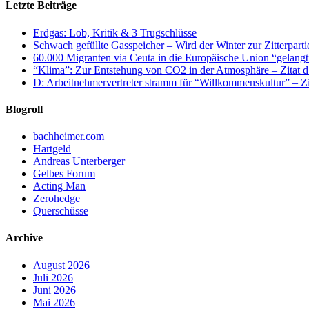
Letzte Beiträge
Erdgas: Lob, Kritik & 3 Trugschlüsse
Schwach gefüllte Gasspeicher – Wird der Winter zur Zitterparti
60.000 Migranten via Ceuta in die Europäische Union “gelangt
“Klima”: Zur Entstehung von CO2 in der Atmosphäre – Zitat d
D: Arbeitnehmervertreter stramm für “Willkommenskultur” – Zi
Blogroll
bachheimer.com
Hartgeld
Andreas Unterberger
Gelbes Forum
Acting Man
Zerohedge
Querschüsse
Archive
August 2026
Juli 2026
Juni 2026
Mai 2026