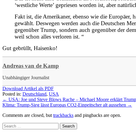
‘westliche Werte’ gepriesen worden ist, aber natürli
Fakt ist, die Amerikaner, ebenso wie die Europäer, 
gewählt. Deswegen werden auch die Deutschen Merkel
gegenüber Trump, sondern auch gegenüber der demokr
weil schon alles verloren ist. “
Gut gebrüllt, Haisenko!
Andreas van de Kamp
Unabhängiger Journalist
Download Artikel als PDF
Posted in:
Deutschland
,
USA
←
USA: Joe und Steve Blows Rache – Michael Moore erklärt Trump
Klima: Trump-Sieg lässt Europas CO2-Einpeitscher alt aussehen
→
Comments are closed, but
trackbacks
and pingbacks are open.