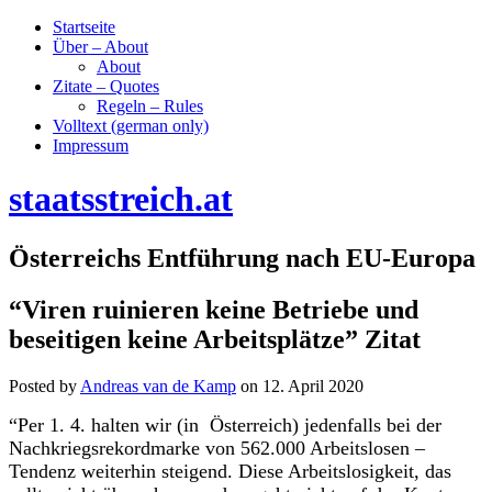
Startseite
Über – About
About
Zitate – Quotes
Regeln – Rules
Volltext (german only)
Impressum
staatsstreich.at
Österreichs Entführung nach EU-Europa
“Viren ruinieren keine Betriebe und
beseitigen keine Arbeitsplätze” Zitat
Posted by
Andreas van de Kamp
on
12. April 2020
“Per 1. 4. halten w
ir (in Österreich) jedenfalls bei der
Nachkriegsrekordmarke von
562.000 Arbeitslosen –
Tendenz weiterhin steigend.
Diese Arbeitslosigkeit, das