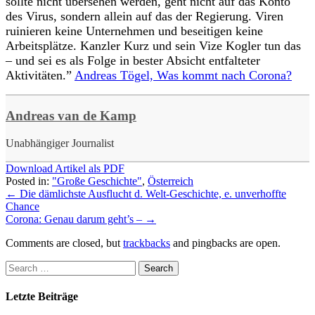
sollte nicht übersehen
werden, geht nicht auf das Konto
des Virus,
sondern allein auf das der Regierung.
Viren
ruinieren keine
Unternehmen und beseitigen keine
Arbeitsplätze. Kan
zler Kurz und sein Vize Kogler tun das
– und sei
es als Folge in bester Absicht entfalteter
Aktivitä
ten.”
Andreas Tögel, Was kommt nach Corona?
Andreas van de Kamp
Unabhängiger Journalist
Download Artikel als PDF
Posted in:
"Große Geschichte"
,
Österreich
←
Die dämlichste Ausflucht d. Welt-Geschichte, e. unverhoffte
Chance
Corona: Genau darum geht’s –
→
Comments are closed, but
trackbacks
and pingbacks are open.
Letzte Beiträge