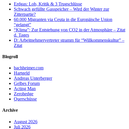
Erdgas: Lob, Kritik & 3 Trugschlüsse
Schwach gefüllte Gasspeicher – Wird der Winter zur
Zitterpartie?
60.000 Migranten via Ceuta in die Europäische Union
“gelangt”
“Klima”: Zur Entstehung von CO2 in der Atmosphäre – Zitat
d. Tages
D: Arbeitnehmervertreter stramm für “Willkommenskultur” –
Zitat
Blogroll
bachheimer.com
Hartgeld
Andreas Unterberger
Gelbes Forum
Acting Man
Zerohedge
Querschüsse
Archive
August 2026
Juli 2026