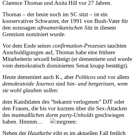
Clarence Thomas und Anita Hill vor 27 Jahren.
Thomas – der heute noch im SC sitzt – ist ein
konservativer Schwarzer, der 1991 von Bush-Vater für
den sozusagen
afroamerikanischen Sitz
in diesem
Gremium nominiert wurde.
Vor dem Ende seines
confirmation-Prozesses
tauchten
Anschuldigungen auf, Thomas habe eine frühere
Mitarbeiterin sexuell belästigt (er dementierte und wurde
vom demokratisch dominierten Senat knapp bestätigt).
Heute dementiert auch K., aber
Politicos
und vor allem
demokratoide
Journos
sind
hin- und hergerissen, wem
sie wohl glauben sollen
:
dem Kandidaten des “bekannt verlogenen” DJT oder
den Frauen, die bis vor kurzem über die Sex-Attacken
des
mutmaßlichen
dorm party-Unholds
geschwiegen
haben. Hmmm…
Neben der
Hautfarbe
gibt es im aktuellen Fall freilich