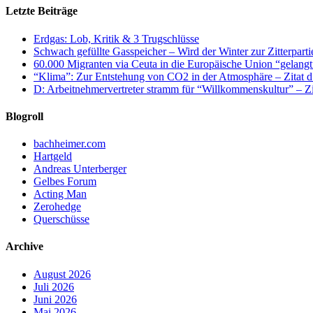
Letzte Beiträge
Erdgas: Lob, Kritik & 3 Trugschlüsse
Schwach gefüllte Gasspeicher – Wird der Winter zur Zitterparti
60.000 Migranten via Ceuta in die Europäische Union “gelangt
“Klima”: Zur Entstehung von CO2 in der Atmosphäre – Zitat d
D: Arbeitnehmervertreter stramm für “Willkommenskultur” – Zi
Blogroll
bachheimer.com
Hartgeld
Andreas Unterberger
Gelbes Forum
Acting Man
Zerohedge
Querschüsse
Archive
August 2026
Juli 2026
Juni 2026
Mai 2026