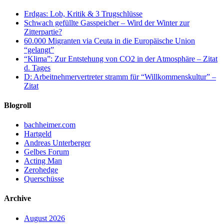
Erdgas: Lob, Kritik & 3 Trugschlüsse
Schwach gefüllte Gasspeicher – Wird der Winter zur
Zitterpartie?
60.000 Migranten via Ceuta in die Europäische Union
“gelangt”
“Klima”: Zur Entstehung von CO2 in der Atmosphäre – Zitat
d. Tages
D: Arbeitnehmervertreter stramm für “Willkommenskultur” –
Zitat
Blogroll
bachheimer.com
Hartgeld
Andreas Unterberger
Gelbes Forum
Acting Man
Zerohedge
Querschüsse
Archive
August 2026