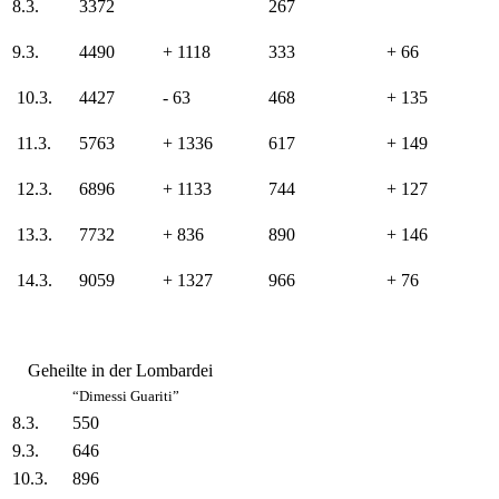
8.3.
3372
267
9.3.
4490
+ 1118
333
+ 66
10.3.
4427
- 63
468
+ 135
11.3.
5763
+ 1336
617
+ 149
12.3.
6896
+ 1133
744
+ 127
13.3.
7732
+ 836
890
+ 146
14.3.
9059
+ 1327
966
+ 76
Geheilte in der Lombardei
“Dimessi Guariti”
8.3.
550
9.3.
646
10.3.
896