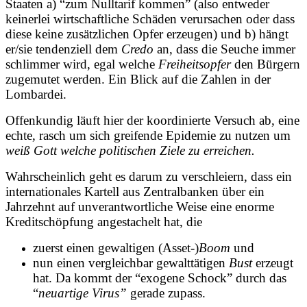
Staaten a) “zum Nulltarif kommen” (also entweder
keinerlei wirtschaftliche Schäden
verursachen oder dass
diese
keine zusätzlichen Opfer erzeugen
) und b) hängt
er/sie tendenziell dem
Credo
an, dass die Seuche immer
schlimmer wird, egal welche
Freiheitsopfer
den Bürgern
zugemutet werden.
Ein Blick auf die Zahlen in der
Lombardei.
Offenkundig läuft hier der koordinierte Versuch ab, eine
echte, rasch um sich greifende Epidemie zu nutzen um
weiß Gott welche politischen Ziele zu erreichen.
Wahrscheinlich geht es darum zu verschleiern, dass ein
internationales Kartell aus Zentralbanken über ein
Jahrzehnt auf unverantwortliche Weise eine
enorme
Kreditschöpfung angestachelt hat,
die
zuerst einen gewaltigen (Asset-)
Boom
und
nun einen vergleichbar gewalttätigen
Bust
erzeugt
hat. Da kommt der “exogene Schock” durch das
“
neuartige
Virus”
gerade zupass.