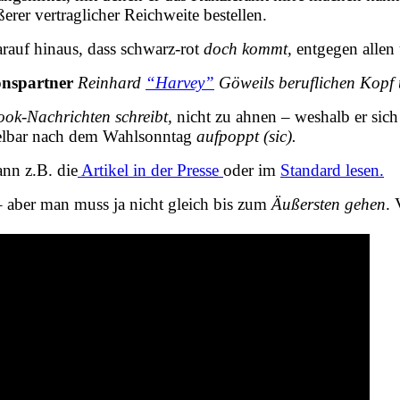
erer vertraglicher Reichweite bestellen.
arauf hinaus, dass
schwarz-rot
doch kommt,
entgegen allen
onspartner
Reinhard
“Harvey”
Göweils beruflichen Kopf ü
book-Nachrichten schreibt,
nicht zu ahnen – weshalb er sic
ttelbar nach dem Wahlsonntag
aufpoppt (sic).
ann z.B. die
Artikel in der Presse
oder im
Standard lesen.
 aber man muss ja nicht gleich bis zum
Äußersten gehen
. 