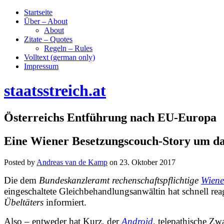
Startseite
Über – About
About
Zitate – Quotes
Regeln – Rules
Volltext (german only)
Impressum
staatsstreich.at
Österreichs Entführung nach EU-Europa
Eine Wiener Besetzungscouch-Story um da
Posted by
Andreas van de Kamp
on
23. Oktober 2017
Die dem
Bundeskanzleramt rechenschaftspflichtige
Wiene
eingeschaltete Gleichbehandlungsanwältin hat schnell rea
Übeltäters
informiert.
Also – entweder hat Kurz, der
Android,
telepathische Zw