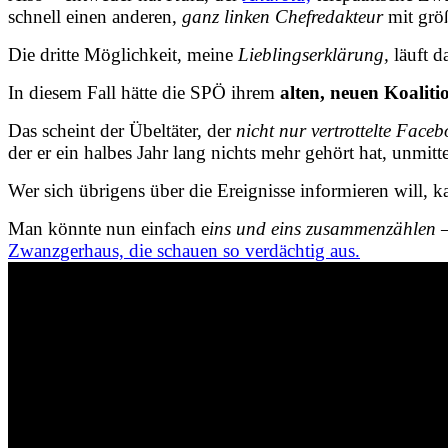
schnell einen anderen,
ganz linken Chefredakteur
mit größ
Die dritte Möglichkeit, meine
Lieblingserklärung,
läuft d
In diesem Fall hätte
die SPÖ ihrem
alten, neuen Koaliti
Das scheint der Übeltäter, der
nicht nur vertrottelte Face
der er ein halbes Jahr lang nichts mehr gehört hat, unmi
Wer sich übrigens über die Ereignisse informieren will, k
Man könnte nun einfach e
ins und eins zusammenzählen
–
Zwanzgerhaus, die schauen so verdächtig aus.