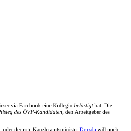
ieser via Facebook eine Kollegin
belästigt
hat. Die
Wahlsieg des ÖVP-Kandidaten,
den Arbeitgeber des
, oder der rote Kanzleramtsminister
Drozda
will noch