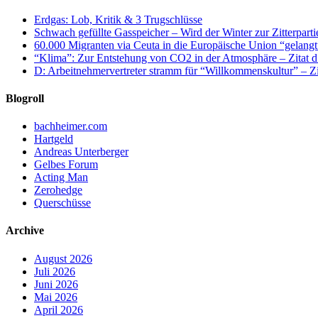
Erdgas: Lob, Kritik & 3 Trugschlüsse
Schwach gefüllte Gasspeicher – Wird der Winter zur Zitterparti
60.000 Migranten via Ceuta in die Europäische Union “gelangt
“Klima”: Zur Entstehung von CO2 in der Atmosphäre – Zitat d
D: Arbeitnehmervertreter stramm für “Willkommenskultur” – Zi
Blogroll
bachheimer.com
Hartgeld
Andreas Unterberger
Gelbes Forum
Acting Man
Zerohedge
Querschüsse
Archive
August 2026
Juli 2026
Juni 2026
Mai 2026
April 2026