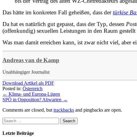
bis der Vertrag des alten WZ-Chefredakteurs abgelauf
Das hätte im konkreten Fall geheißen, dass der
türkise Ba
Da
hat es natürlich gut gepasst
, dass der Typ, dessen
Post
(offenkundig) sexuellen Leistungen in den Raum gestellt 
Was man damit erreichen kann, ist zwar nicht viel, aber e
Andreas van de Kamp
Unabhängiger Journalist
Download Artikel als PDF
Posted in:
Österreich
←
Klima- und Europa-Lügen
SPÖ in Opposition? Abwarten
→
Comments are closed, but
trackbacks
and pingbacks are open.
Letzte Beiträge