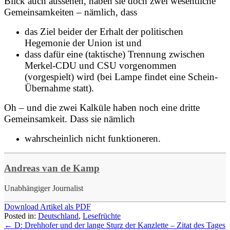
Blick auch aussehen, haben sie doch
zwei wesentliche
Gemeinsamkeiten –
nämlich, dass
das Ziel beider der
Erhalt der politischen
Hegemonie der Union
ist und
dass dafür eine (
taktische) Trennung zwischen
Merkel-CDU und CSU
vorgenommen
(vorgespielt) wird (bei Lampe findet eine Schein-
Übernahme statt).
Oh – und die zwei Kalküle haben noch eine
dritte
Gemeinsamkeit.
Dass sie nämlich
wahrscheinlich nicht funktioneren.
Andreas van de Kamp
Unabhängiger Journalist
Download Artikel als PDF
Posted in:
Deutschland
,
Lesefrüchte
←
D: Drehhofer und der lange Sturz der Kanzlette – Zitat des Tages