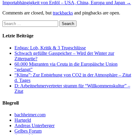
Importabhängigkeit von Erdöl – USA, China, Europa und Japan
→
Comments are closed, but
trackbacks
and pingbacks are open.
Letzte Beiträge
Erdgas: Lob, Kritik & 3 Trugschlüsse
Schwach gefüllte Gasspeicher – Wird der Winter zur
Zitterpartie?
60.000 Migranten via Ceuta in die Europäische Union
“gelangt”
“Klima”: Zur Entstehung von CO2 in der Atmosphäre – Zitat
d. Tages
D: Arbeitnehmervertreter stramm für “Willkommenskultur” –
Zitat
Blogroll
bachheimer.com
Hartgeld
Andreas Unterberger
Gelbes Forum