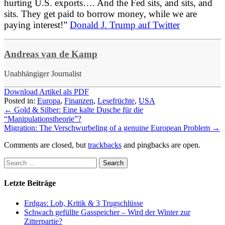
hurting U.S. exports…. And the Fed sits, and sits, and
sits. They get paid to borrow money, while we are
paying interest!”
Donald J. Trump auf Twitter
Andreas van de Kamp
Unabhängiger Journalist
Download Artikel als PDF
Posted in:
Europa
,
Finanzen
,
Lesefrüchte
,
USA
←
Gold & Silber: Eine kalte Dusche für die
“Manipulationstheorie”?
Migration: The Verschwurbeling of a genuine European Problem
→
Comments are closed, but
trackbacks
and pingbacks are open.
Letzte Beiträge
Erdgas: Lob, Kritik & 3 Trugschlüsse
Schwach gefüllte Gasspeicher – Wird der Winter zur
Zitterpartie?