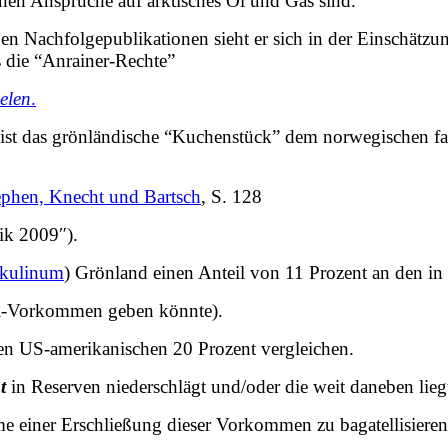
hen Ansprüche auf arktisches Öl und Gas sind.
Nachfolgepublikationen sieht er sich in der Einschätzung 
s die “Anrainer-Rechte”
elen
.
t das grönländische “Kuchenstück” dem norwegischen fast 
phen, Knecht und Bartsch
, S. 128
ik 2009″).
skulinum
) Grönland einen Anteil von 11 Prozent an den in
 Öl-Vorkommen geben könnte).
den US-amerikanischen 20 Prozent vergleichen.
t
in Reserven niederschlägt und/oder die weit daneben lieg
 einer Erschließung dieser Vorkommen zu bagatellisieren