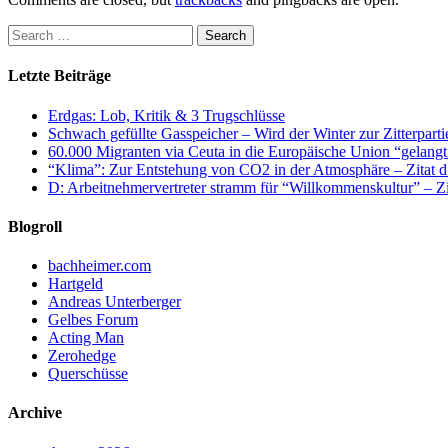
Letzte Beiträge
Erdgas: Lob, Kritik & 3 Trugschlüsse
Schwach gefüllte Gasspeicher – Wird der Winter zur Zitterparti
60.000 Migranten via Ceuta in die Europäische Union “gelangt
“Klima”: Zur Entstehung von CO2 in der Atmosphäre – Zitat d
D: Arbeitnehmervertreter stramm für “Willkommenskultur” – Zi
Blogroll
bachheimer.com
Hartgeld
Andreas Unterberger
Gelbes Forum
Acting Man
Zerohedge
Querschüsse
Archive