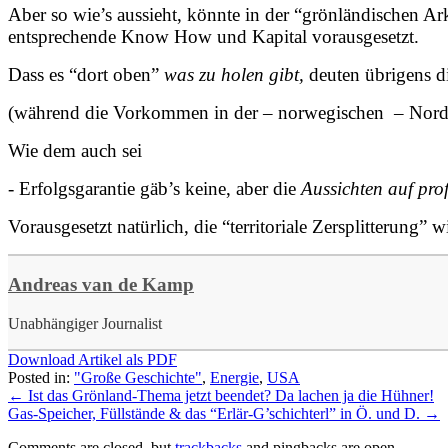
Aber so wie’s aussieht, könnte in der “grönländischen A
entsprechende Know How und Kapital vorausgesetzt.
Dass es “dort oben”
was zu holen gibt,
deuten übrigens di
(während die Vorkommen in der – norwegischen – Nordsee
Wie dem auch sei
- Erfolgsgarantie gäb’s keine, aber die
Aussichten auf pro
Vorausgesetzt natürlich, die “territoriale Zersplitterung
Andreas van de Kamp
Unabhängiger Journalist
Download Artikel als PDF
Posted in:
"Große Geschichte"
,
Energie
,
USA
←
Ist das Grönland-Thema jetzt beendet? Da lachen ja die Hühner!
Gas-Speicher, Füllstände & das “Erlär-G’schichterl” in Ö. und D.
→
Comments are closed, but
trackbacks
and pingbacks are open.