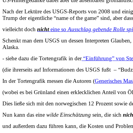
US-Hintergedanke dabei aber die absehbaren grönländisc
Nach der Lektüre des USGS-Reports von 2008 und einigen 
Trump der eigentliche “name of the game” sind, aber das
vielleicht doch
nicht
eine so
Ausschlag gebende Rolle spi
Schenkt man dem USGS un dessen Interpreten Glauben, is
Alaska.
- siehe dazu die Tortengrafik in der
“Einführung” von Ste
(die ihrerseits auf Informationen des USGS fußt – “Budz
In der Tortengrafik messen die Autoren (
Generisches Ma
(wobei es bei Grünland einen erklecklichen Anteil von
Dies ließe sich mit den norwegischen 12 Prozent sowie 
Nun kann das eine
wilde Einschätzung
sein, die sich
nich
und außerdem dazu führen kann, die Kosten und Probleme