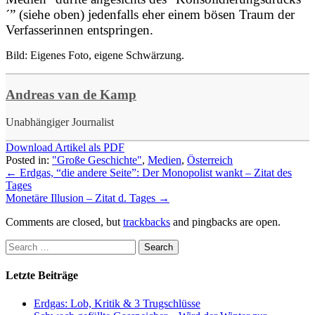
´” (siehe oben) jedenfalls eher einem bösen Traum der
Verfasserinnen entspringen.
Bild: Eigenes Foto, eigene Schwärzung.
Andreas van de Kamp
Unabhängiger Journalist
Download Artikel als PDF
Posted in:
"Große Geschichte"
,
Medien
,
Österreich
←
Erdgas, “die andere Seite”: Der Monopolist wankt – Zitat des
Tages
Monetäre Illusion – Zitat d. Tages
→
Comments are closed, but
trackbacks
and pingbacks are open.
Letzte Beiträge
Erdgas: Lob, Kritik & 3 Trugschlüsse