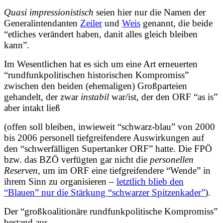
Quasi impressionistisch
seien hier nur die Namen der
Generalintendanten
Zeiler
und
Weis
genannt, die beide
“etliches verändert haben, danit alles gleich bleiben
kann”.
Im Wesentlichen hat es sich um eine Art erneuerten
“rundfunkpolitischen historischen Kompromiss”
zwischen den beiden (ehemaligen) Großparteien
gehandelt, der zwar
instabil
war/ist, der den ORF “as is”
aber intakt ließ
(offen soll bleiben, inwieweit “schwarz-blau” von 2000
bis 2006 personell tiefgreifendere Auswirkungen auf
den “schwerfälligen Supertanker ORF” hatte. Die FPÖ
bzw. das BZÖ verfügten gar nicht die
personellen
Reserven,
um im ORF eine tiefgreifendere “Wende” in
ihrem Sinn zu organisieren –
letztlich blieb den
“Blauen” nur die Stärkung “schwarzer Spitzenkader”
).
Der “großkoalitionäre rundfunkpolitische Kompromiss”
bestand aus