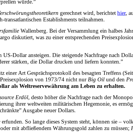
prellen würde.”
erschwörungstheoretikern
gerechnet wird, berichtet
hier
, a
h-transatlantischen Establishments teilnahmen.
rsfamilie
Wallenberg. Bei der Versammlung ein halbes Jah
o diskutiert, was zu einer entsprechenden Preisexplosion
ch US-Dollar ansteigen. Die steigende Nachfrage nach Do
derer stärken, die Dollar drucken und liefern konnten.”
itz einer Art Gesprächsprotokoll des besagten Treffens (Sei
die Preisexplosion von 1973/74 nicht nur
Big Oil
und den
Pr
llar als Weltreservewährung am Leben zu erhalten.
ssource Erdöl
, desto höher die Nachfrage nach der Monopo
ierung ihrer weltweiten militärischen Hegemonie, es ermög
schränkte” Ausgabe neuer Dollars.
e
erfunden. So lange dieses System steht, können sie – volk
on oder mit abfließendem Währungsgold zahlen zu müssen;