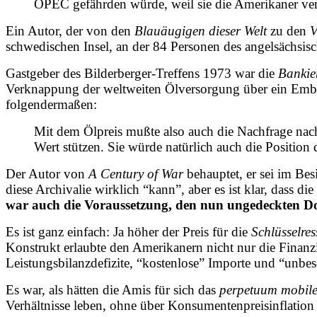
OPEC gefährden würde, weil sie die Amerikaner ver
Ein Autor, der von den
Blauäugigen dieser Welt
zu den
V
schwedischen Insel, an der 84 Personen des angelsächsisc
Gastgeber des Bilderberger-Treffens 1973 war die
Bankie
Verknappung der weltweiten Ölversorgung über ein Embarg
folgendermaßen:
Mit dem Ölpreis mußte also auch die Nachfrage na
Wert stützen. Sie würde natürlich auch die Position 
Der Autor von
A Century of War
behauptet, er sei im Bes
diese Archivalie wirklich “kann”, aber es ist klar, dass 
war auch die Voraussetzung, den nun ungedeckten Do
Es ist ganz einfach: Ja höher der Preis für die
Schlüsselre
Konstrukt erlaubte den Amerikanern nicht nur die Finanz
Leistungsbilanzdefizite, “kostenlose” Importe und “unbe
Es war, als hätten die Amis für sich das
perpetuum mobil
Verhältnisse leben, ohne über Konsumentenpreisinflati