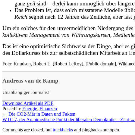
ganz
geil
sind – derlei kann unmöglich über längere 
Das Problem ist, dass solch missratene Modelle übli
Reich
segnet nach 12 Jahren das Zeitliche, aber fast j
Um ein solches für den unvermeidlichen Niedergang des 
kollektivem Management von Währungskursen, Medienl
Das ist eine optimistische Sichtweise der Dinge, aber es 
des Dollarkurses bis zur selbstschädlichen Mitarbeit an 
Foto: Knudsen, Robert L. (Robert LeRoy), [Public domain], Wikim
Andreas van de Kamp
Unabhängiger Journalist
Download Artikel als PDF
Posted in:
Energie
,
Finanzen
←
Die CO2-Mär in Daten und Fakten
WTC 7, der Archimedische Punkt der liberalen Demokratie – Zitat
→
Comments are closed, but
trackbacks
and pingbacks are open.