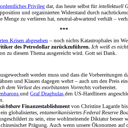
ordentliches Privileg
dar, das heute selbst für
intellektuell
pposition und organisierten Widerstand durch nachrückend
ne Menge zu verlieren hat, neutral-abwartend verhält – verh
***
erten Krisen abgesehen
– noch nichts Katastrophales im Wel
ritiker des Petrodollar zurückzuführen.
Ich weiß es nich
ation zu diesem Thema ausgereicht wird. Gott sei Dank.
ausgewechselt werden muss und dass die Vorbereitungen da
t Zähnen und Klauen dagegen wehrt – auch um den Preis ein
ch dem Verlust des exorbitanten Vorrechts
vorbereitet.
enbarons
und
Graf Draghulas
den US-Hardlinern angeschlo
n.
sichtbare
Finanzestablishment
von Christine Lagarde bi
in globalisiertes,
entamerikanisiertes Federal Reserve Bo
usgeschildert zu sein, eine wohlmeinende Diktatur besser
m chinesischer Prägung. Auch wenn unsere Ökonomen auf d