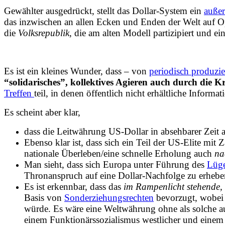
Gewählter ausgedrückt, stellt das Dollar-System ein
außer
das inzwischen an allen Ecken und Enden der Welt auf O
die
Volksrepublik
, die am alten Modell partizipiert und ei
Es ist ein kleines Wunder, dass – von
periodisch produzi
“solidarisches”, kollektives Agieren auch durch die K
Treffen
teil, in denen öffentlich nicht erhältliche Inform
Es scheint aber klar,
dass die Leitwährung US-Dollar in absehbarer Zeit 
Ebenso klar ist, dass sich ein Teil der US-Elite mi
nationale Überleben/eine schnelle Erholung auch
na
Man sieht, dass sich Europa unter Führung des
Lüg
Thronanspruch auf eine Dollar-Nachfolge zu erhebe
Es ist erkennbar, dass das
im Rampenlicht stehende,
Basis von
Sonderziehungsrechten
bevorzugt, wobei e
würde. Es wäre eine Weltwährung ohne als solche a
einem Funktionärssozialismus westlicher und eine