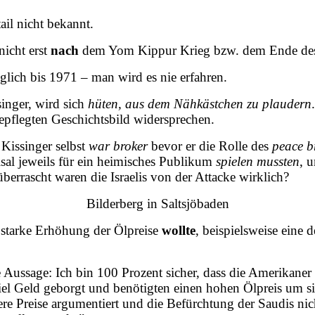
tail nicht bekannt.
nicht erst
nach
dem Yom Kippur Krieg bzw. dem Ende des
glich bis 1971 – man wird es nie erfahren.
singer, wird sich
hüten, aus dem Nähkästchen zu plaudern
epflegten Geschichtsbild widersprechen.
 Kissinger selbst
war broker
bevor er die Rolle des
peace b
sal jeweils für ein heimisches Publikum
spielen mussten
, 
berrascht waren die Israelis von der Attacke wirklich?
Bilderberg in Saltsjöbaden
 starke Erhöhung der Ölpreise
wollte
, beispielsweise eine
 Aussage: Ich bin 100 Prozent sicher, dass die Amerikaner
 viel Geld geborgt und benötigten einen hohen Ölpreis um 
e Preise argumentiert und die Befürchtung der Saudis nich