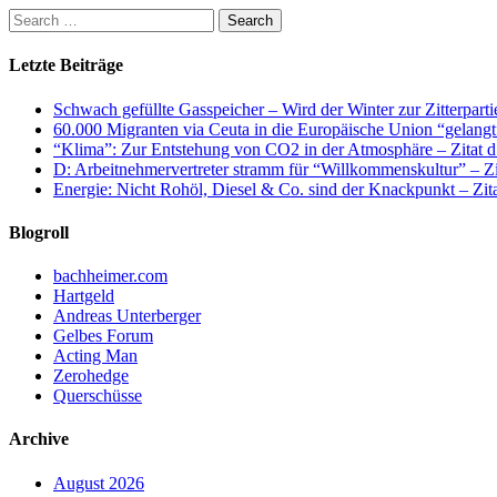
Letzte Beiträge
Schwach gefüllte Gasspeicher – Wird der Winter zur Zitterparti
60.000 Migranten via Ceuta in die Europäische Union “gelangt
“Klima”: Zur Entstehung von CO2 in der Atmosphäre – Zitat d
D: Arbeitnehmervertreter stramm für “Willkommenskultur” – Zi
Energie: Nicht Rohöl, Diesel & Co. sind der Knackpunkt – Zit
Blogroll
bachheimer.com
Hartgeld
Andreas Unterberger
Gelbes Forum
Acting Man
Zerohedge
Querschüsse
Archive
August 2026