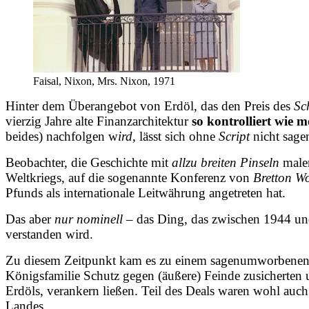
Faisal, Nixon, Mrs. Nixon, 1971
Hinter dem Überangebot von Erdöl, das den Preis des
Sc
vierzig Jahre alte Finanzarchitektur
so kontrolliert wie 
beides) nachfolgen w
ird,
lässt sich ohne
Script
nicht sage
Beobachter, die Geschichte mit
allzu breiten Pinseln
malen
Weltkriegs, auf die sogenannte Konferenz von
Bretton W
Pfunds als internationale Leitwährung angetreten hat.
Das aber
nur nominell
– das Ding, das zwischen 1944 u
verstanden wird.
Zu diesem Zeitpunkt kam es zu einem sagenumworbenen 
Königsfamilie Schutz gegen (äußere) Feinde zusicherte
Erdöls, verankern ließen. Teil des Deals waren wohl auc
Landes.