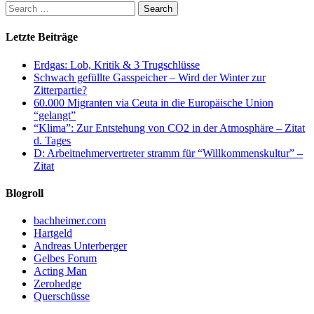
Letzte Beiträge
Erdgas: Lob, Kritik & 3 Trugschlüsse
Schwach gefüllte Gasspeicher – Wird der Winter zur
Zitterpartie?
60.000 Migranten via Ceuta in die Europäische Union
“gelangt”
“Klima”: Zur Entstehung von CO2 in der Atmosphäre – Zitat
d. Tages
D: Arbeitnehmervertreter stramm für “Willkommenskultur” –
Zitat
Blogroll
bachheimer.com
Hartgeld
Andreas Unterberger
Gelbes Forum
Acting Man
Zerohedge
Querschüsse