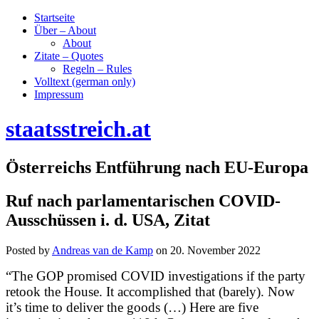
Startseite
Über – About
About
Zitate – Quotes
Regeln – Rules
Volltext (german only)
Impressum
staatsstreich.at
Österreichs Entführung nach EU-Europa
Ruf nach parlamentarischen COVID-
Ausschüssen i. d. USA, Zitat
Posted by
Andreas van de Kamp
on
20. November 2022
“The GOP promised COVID investigations if the party
retook the House. It accomplished that (barely). Now
it’s time to deliver the goods (…) Here are five