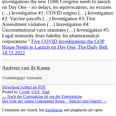
investigations the new 118th Congress needs to launch
on Day One – no delays, no equivocations, no excuses
(…) Investigation #1: COVID origins (…) Investigation
#2: Vaccine payoffs (…) Investigation #3: First
Amendment violation (…) Investigation #4:
Unconstitutional vaxx mandates (…) Investigation #5:
Legal immunity from liability for pharmaceutical
corporations.”
Five COVID Investigations the GOP
House Needs to Launch on Day One, The Daily Bell,
18.11.2022
Andreas van de Kamp
Unabhängiger Journalist
Download Artikel als PDF
Posted in:
Covid
,
USA
,
Zitat
←
Nach der Coronakrise ist vor der Energiekrise
Der erste der vielen Untergänge Roms – Stilicho und Alarich
→
Comments are closed, but
trackbacks
and pingbacks are open.