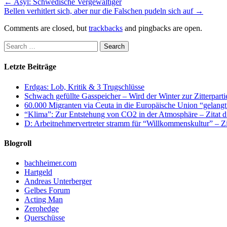
←
Asyl: Schwedische Vergewaltiger
Bellen verhitlert sich, aber nur die Falschen pudeln sich auf
→
Comments are closed, but
trackbacks
and pingbacks are open.
Letzte Beiträge
Erdgas: Lob, Kritik & 3 Trugschlüsse
Schwach gefüllte Gasspeicher – Wird der Winter zur Zitterparti
60.000 Migranten via Ceuta in die Europäische Union “gelangt
“Klima”: Zur Entstehung von CO2 in der Atmosphäre – Zitat d
D: Arbeitnehmervertreter stramm für “Willkommenskultur” – Zi
Blogroll
bachheimer.com
Hartgeld
Andreas Unterberger
Gelbes Forum
Acting Man
Zerohedge
Querschüsse