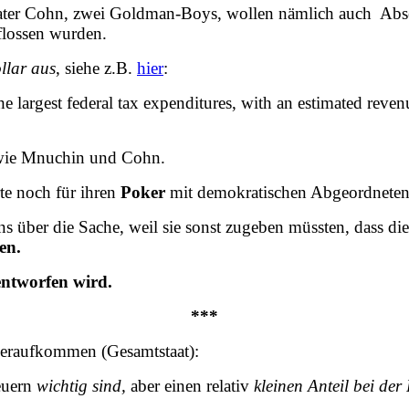
ter Cohn, zwei Goldman-Boys, wollen nämlich auch Absetzb
flossen wurden.
llar aus
, siehe z.B.
hier
:
e largest federal tax expenditures, with an estimated reven
 wie Mnuchin und Cohn.
rte noch für ihren
Poker
mit demokratischen Abgeordneten
s über die Sache, weil sie sonst zugeben müssten, dass di
en.
entworfen wird.
***
eueraufkommen (Gesamtstaat):
euern
wichtig sind,
aber einen relativ
kleinen Anteil bei der