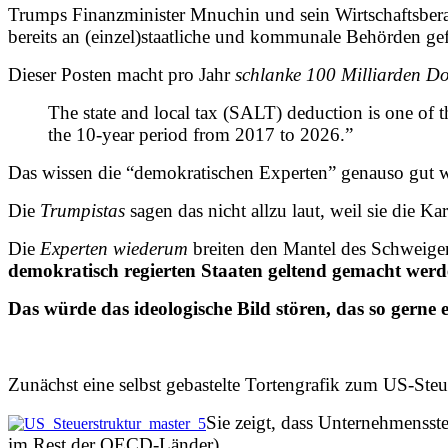
Trumps Finanzminister Mnuchin und sein Wirtschaftsbera
bereits an (einzel)staatliche und kommunale Behörden ge
Dieser Posten macht pro Jahr
schlanke 100 Milliarden Do
The state and local tax (SALT) deduction is one of th
the 10-year period from 2017 to 2026.”
Das wissen die “demokratischen Experten” genauso gut
Die
Trumpistas
sagen das nicht allzu laut, weil sie die Ka
Die
Experten wiederum
breiten den Mantel des Schweigen
demokratisch regierten Staaten geltend gemacht werd
Das würde das ideologische Bild stören, das so gerne 
Zunächst eine selbst gebastelte Tortengrafik zum US-St
Sie zeigt, dass Unternehmensst
im Rest der OECD-Länder).