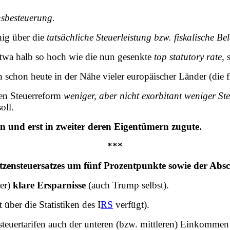
nsbesteuerung.
ig über die
tatsächliche Steuerleistung bzw. fiskalische Be
twa halb so hoch wie die nun gesenkte
top statutory rate
, 
chon heute in der Nähe vieler europäischer Länder (die fre
en Steuerreform
weniger, aber nicht exorbitant weniger St
oll.
 und erst in zweiter deren Eigentümern zugute.
***
zensteuersatzes um fünf Prozentpunkte sowie der Absc
ter)
klare Ersparnisse
(auch Trump selbst).
 über die Statistiken des I
RS
verfügt).
euertarifen auch der unteren (bzw. mittleren) Einkommen 