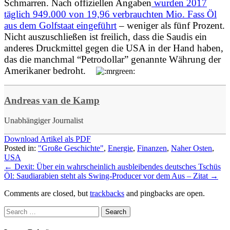
Schmarren
. Nach offiziellen Angaben
wurden 2017
täglich 949.000 von 19,96 verbrauchten Mio. Fass Öl
aus dem Golfstaat eingeführt
–
weniger als fünf Prozent.
Nicht auszuschließen ist freilich, dass die Saudis ein
anderes Druckmittel
gegen die USA in der Hand haben,
das die manchmal “Petrodollar” genannte Währung der
Amerikaner bedroht.
Andreas van de Kamp
Unabhängiger Journalist
Download Artikel als PDF
Posted in:
"Große Geschichte"
,
Energie
,
Finanzen
,
Naher Osten
,
USA
←
Dexit: Über ein wahrscheinlich ausbleibendes deutsches Tschüs
Öl: Saudiarabien steht als Swing-Producer vor dem Aus – Zitat
→
Comments are closed, but
trackbacks
and pingbacks are open.