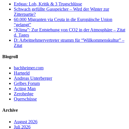
Erdgas: Lob, Kritik & 3 Trugschlüsse
Schwach gefüllte Gasspeicher – Wird der Winter zur
Zitterpartie?
60.000 Migranten via Ceuta in die Europäische Union
“gelangt”
“Klima”: Zur Entstehung von CO2 in der Atmosphäre – Zitat
d. Tages
D: Arbeitnehmervertreter stramm für “Willkommenskultur” –
Zitat
Blogroll
bachheimer.com
Hartgeld
Andreas Unterberger
Gelbes Forum
Acting Man
Zerohedge
Querschüsse
Archive
August 2026
Juli 2026