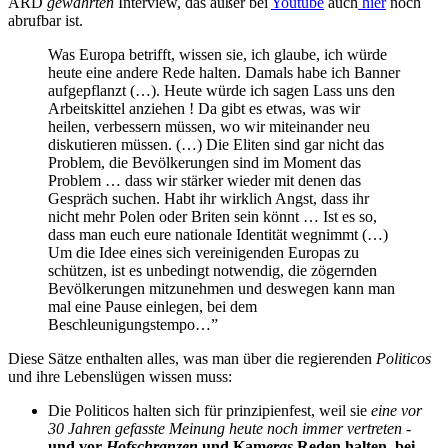
ARD
gewährten
Interview, das außer bei
Youtube
auch
hier
noch
abrufbar ist.
Was Europa betrifft, wissen sie, ich glaube, ich würde
heute eine andere Rede halten. Damals habe ich Banner
aufgepflanzt (…). Heute würde ich sagen Lass uns den
Arbeitskittel anziehen ! Da gibt es etwas, was wir
heilen, verbessern müssen, wo wir miteinander neu
diskutieren müssen. (…) Die Eliten sind gar nicht das
Problem, die Bevölkerungen sind im Moment das
Problem … dass wir stärker wieder mit denen das
Gespräch suchen. Habt ihr wirklich Angst, dass ihr
nicht mehr Polen oder Briten sein könnt … Ist es so,
dass man euch eure nationale Identität wegnimmt (…)
Um die Idee eines sich vereinigenden Europas zu
schützen, ist es unbedingt notwendig, die zögernden
Bevölkerungen mitzunehmen und deswegen kann man
mal eine Pause einlegen, bei dem
Beschleunigungstempo…”
Diese Sätze enthalten alles, was man über die regierenden
Politicos
und ihre Lebenslügen wissen muss:
Die Politicos halten sich für prinzipienfest, weil sie
eine vor
30 Jahren gefasste Meinung heute noch immer vertreten
-
und vor
Hofschranzen
und Kam
eras
Reden halten, bei