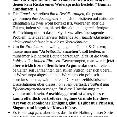
denen kein Risiko eines Widerspruchs besteht (“Banner
aufpflanzen”).
Die
Gaucks
schreiben
ihren Bevölkerungen
, die genau
genommen
ihre Arbeitgeber
sind, das Insistieren auf nationale
Identitäten zu (was wohl korrekt ist), verdrehen aber die
Fakten, indem sie tun, als sei dies a) eine ungerechtfertigte
Befürchtung und b) das einzige bzw. alles überragende
Problem. Die das Interview führende
Journalistendarstellerin
nickt verständnisinnig zu dieser Verzeichnung.
Um ihr
Problem
zu bewältigen, geben Gauck & Co. vor,
müsse man nun
“
Arbeitskittel
anziehen”
, soll heißen, in
mühsamer Kleinarbeit Leute überzeugen.
Das ist die wohl
hohlste aller hohlen Phrasen
. Beteuerungen, man werde
jetzt
aber wirklich zur öffentlichen Argumentation
schreiten,
begleiten seit Jahrzehnten den stillen Putsch, der sich überall
in Westeuropa abgespielt hat. Wäre dies ein politisch
korrektes Thema, wären bereits Dutzende zeithistorischer
Dissertationen über dieses
non event
verfasst.
Faulheit und
Pflichtvergessenheit
mögen für diese Unterlassung mit
verantwortlich sein.
Auschhlaggebend ist aber, dass es
kaum öffentlich vertretbare, legitime Gründe für diese
Art von europäischer Einigung gibt. Es gibt nur Phrasen,
Slogans und kognitive Kurzschlüsse.
Es ist ein
soft fact
, aber eines das für die Haltung dieser Sorte