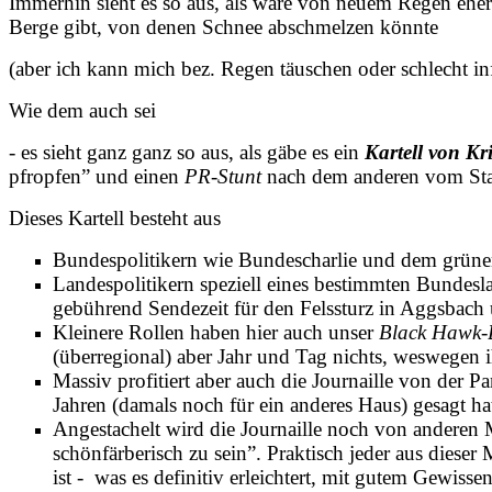
Immerhin sieht es so aus, als wäre von neuem Regen ehe
Berge gibt, von denen Schnee abschmelzen könnte
(aber ich kann mich bez. Regen täuschen oder schlecht inf
Wie dem auch sei
- es sieht ganz ganz so aus, als gäbe es ein
Kartell von Kr
pfropfen” und einen
PR-Stunt
nach dem anderen vom Stap
Dieses Kartell besteht aus
Bundespolitikern wie Bundescharlie und dem grün
Landespolitikern speziell eines bestimmten Bundeslan
gebührend Sendezeit für den Felssturz in Aggsba
Kleinere Rollen haben hier auch unser
Black Hawk-
(überregional) aber Jahr und Tag nichts, weswegen 
Massiv profitiert aber auch die Journaille von der 
Jahren (damals noch für ein anderes Haus) gesagt h
Angestachelt wird die Journaille noch von anderen 
schönfärberisch zu sein”. Praktisch jeder aus diese
ist - was es definitiv erleichtert, mit gutem Gewissen