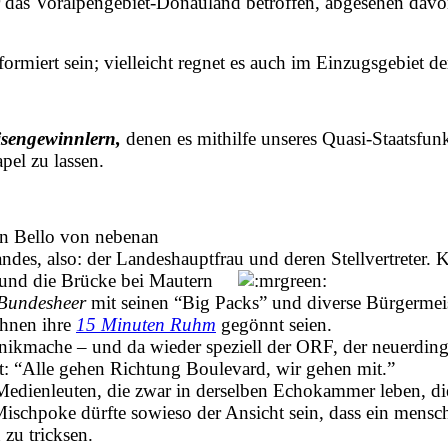
r das Voralpengebiet-Donauland betroffen, abgesehen davo
ormiert sein; vielleicht regnet es auch im Einzugsgebiet d
isengewinnlern,
denen es mithilfe unseres Quasi-Staatsfunk
el zu lassen.
en Bello von nebenan
des, also: der Landeshauptfrau und deren Stellvertreter. Koa
ch und die Brücke bei Mautern
Bundesheer
mit seinen “Big Packs” und diverse Bürgermeis
ihnen ihre
15 Minuten Ruhm
gegönnt seien.
Panikmache – und da wieder speziell der ORF, der neuerdings
at: “Alle gehen Richtung Boulevard, wir gehen mit.”
Medienleuten, die zwar in derselben Echokammer leben, di
r Mischpoke dürfte sowieso der Ansicht sein, dass ein men
 zu tricksen.