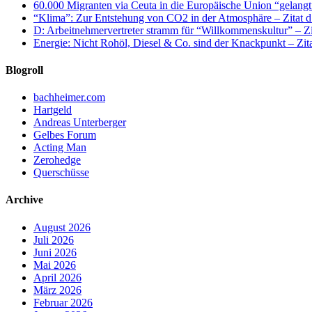
60.000 Migranten via Ceuta in die Europäische Union “gelangt
“Klima”: Zur Entstehung von CO2 in der Atmosphäre – Zitat d
D: Arbeitnehmervertreter stramm für “Willkommenskultur” – Zi
Energie: Nicht Rohöl, Diesel & Co. sind der Knackpunkt – Zit
Blogroll
bachheimer.com
Hartgeld
Andreas Unterberger
Gelbes Forum
Acting Man
Zerohedge
Querschüsse
Archive
August 2026
Juli 2026
Juni 2026
Mai 2026
April 2026
März 2026
Februar 2026