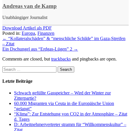
Andreas van de Kamp
Unabhängiger Journalist
Download Artikel als PDF
Posted in:
Europa
,
Finanzen
←
“Kollateralschäden” & “menschliche Schilde” im Gaza-Streifen
– Zitat
Ein Dschungel aus “Erdgas-Lügen” 2
→
Comments are closed, but
trackbacks
and pingbacks are open.
Letzte Beiträge
Schwach gefüllte Gasspeicher – Wird der Winter zur
Zitterpartie?
60.000 Migranten via Ceuta in die Europäische Union
“gelangt”
“Klima”: Zur Entstehung von CO2 in der Atmosphäre – Zitat
d. Tages
D: Arbeitnehmervertreter stramm für “Willkommenskultur” –
Zitat