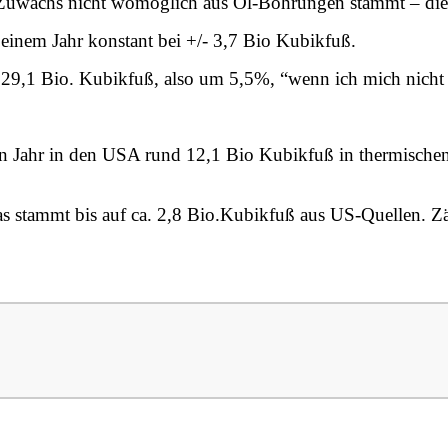
er Zuwachs nicht womöglich aus Öl-Bohrungen stammt – die
a einem Jahr konstant bei +/- 3,7 Bio Kubikfuß.
29,1 Bio. Kubikfuß, also um 5,5%, “wenn ich mich nicht ir
Jahr in den USA rund 12,1 Bio Kubikfuß in thermischen K
stammt bis auf ca. 2,8 Bio.Kubikfuß aus US-Quellen. Zäh