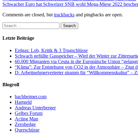
Schwacher Euro hat Schweizer SNB wohl Mega-Miese 2022 besche
Comments are closed, but
trackbacks
and pingbacks are open.
Letzte Beiträge
Erdgas: Lob, Kritik & 3 Trugschlüsse
Schwach gefüllte Gasspeicher – Wird der Winter zur Zitterparti
60.000 Migranten via Ceuta in die Europäische Union “gelangt
“Klima”: Zur Entstehung von CO2 in der Atmosphäre – Zitat d
D: Arbeitnehmervertreter stramm für “Willkommenskultur” – Zi
Blogroll
bachheimer.com
Hartgeld
Andreas Unterberger
Gelbes Forum
Acting Man
Zerohedge
Querschüsse