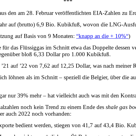
***
 aus den am 28. Februar veröffentlichten EIA-Zahlen zu E
ahr auf (brutto) 6,9 Bio. Kubikfuß, wovon die LNG-Ausfu
ätzung auf Basis von 9 Monaten:
“
knapp an die + 10%
“
)
ür das Flüssiggas im Schnitt etwa das Doppelte dessen 
egenüber bloß 6,33 Dollar pro 1.000 Kubikfuß.
n ’21 auf ’22 von 7,62 auf 12,25 Dollar, was nach meine
ch löhnen als im Schnitt – speziell die Belgier, über die 
 gar nur 39% mehr – hat vielleicht auch was mit den Kontr
obalzahlen noch kein Trend zu einem Ende des
shale gas b
aber auch 2022 noch vorhanden:
porte bedient werden, stiegen von 41,7 auf 43,4 Bio. Kub