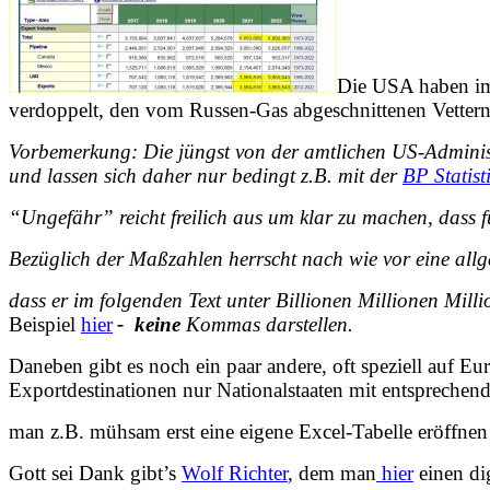
Die USA haben im
verdoppelt, den vom Russen-Gas abgeschnittenen Vettern 
Vorbemerkung: Die jüngst von der amtlichen US-Adminis
und lassen sich daher nur bedingt z.B. mit der
BP Statis
“Ungefähr” reicht freilich aus um klar zu machen, dass f
Bezüglich der Maßzahlen herrscht nach wie vor eine all
dass er im folgenden Text unter Billionen Millionen Mil
Beispiel
hier
-
keine
Kommas darstellen.
Daneben gibt es noch ein paar andere, oft speziell auf Eu
Exportdestinationen nur Nationalstaaten mit entspreche
man z.B. mühsam erst eine eigene Excel-Tabelle eröffnen
Gott sei Dank gibt’s
Wolf Richter
, dem man
hier
einen di