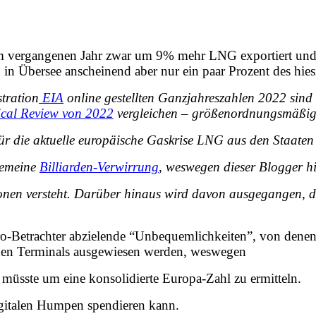
 vergangenen Jahr zwar um 9% mehr LNG exportiert und d
in Übersee anscheinend aber nur ein paar Prozent des hies
tration
EIA
online gestellten Ganzjahreszahlen 2022 sind 
tical Review von 2022
vergleichen – größenordnungsmäßig 
ür die aktuelle europäische Gaskrise LNG aus den Staaten n
gemeine
Billiarden-Verwirrung
, weswegen dieser Blogger hie
lionen versteht. Darüber hinaus wird davon ausgegangen, d
ro-Betrachter abzielende “Unbequemlichkeiten”, von denen v
nden Terminals ausgewiesen werden, weswegen
 müsste um eine konsolidierte Europa-Zahl zu ermitteln.
gitalen Humpen spendieren kann.