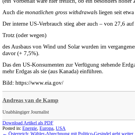
(ein Vorbehalt wäre hier freilich, ob ein besonders hoh
Auch die
monatlichen gross withdrawal
s liegen seit etw
Der interne US-Verbrauch stieg aber auch – von 27,6 auf 
Trotz (oder wegen)
des Ausbaus von Wind und Solar wurden im vergangenen 
davor (+ 7,5%).
Das den US-Konsumenten zur Verfügung stehende Erdgas 
mehr Erdgas als sie (aus Kanada) einführen.
Bild: https://www.eia.gov/
Andreas van de Kamp
Unabhängiger Journalist
Download Artikel als PDF
Posted in:
Energie
,
Europa
,
USA
←
Österreich: Wähler-Abrechnung mit Politico-Gesindel geht weiter